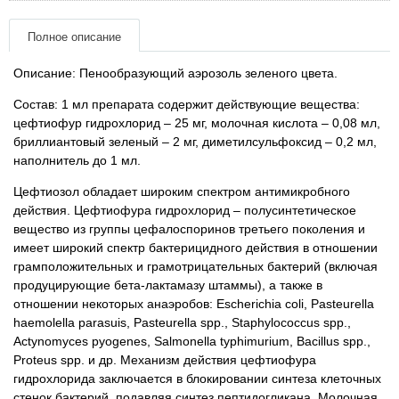
Товары для грызунов
Полное описание
Описание: Пенообразующий аэрозоль зеленого цвета.
Товары для лошадей
Состав: 1 мл препарата содержит действующие вещества:
Товары для людей
цефтиофур гидрохлорид – 25 мг, молочная кислота – 0,08 мл,
бриллиантовый зеленый – 2 мг, диметилсульфоксид – 0,2 мл,
наполнитель до 1 мл.
Хозряд - хозтовары оптом
Цефтиозол обладает широким спектром антимикробного
действия. Цефтиофура гидрохлорид – полусинтетическое
Популярные зоотовары
вещество из группы цефалоспоринов третьего поколения и
имеет широкий спектр бактерицидного действия в отношении
Архив / Снято с производства
грамположительных и грамотрицательных бактерий (включая
продуцирующие бета-лактамазу штаммы), а также в
отношении некоторых анаэробов: Escherichia coli, Pasteurella
haemolella parasuis, Pasteurella spp., Staphylococcus spp.,
Actynomyces pyogenes, Salmonella typhimurium, Bacillus spp.,
Proteus spp. и др. Механизм действия цефтиофура
гидрохлорида заключается в блокировании синтеза клеточных
стенок бактерий, подавляя синтез пептидогликана. Молочная