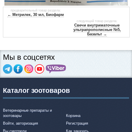
предварительный товар раздела:
← Метрилек, 30 мл, Биофарм
следующий товар раздела:
Свечи внутриматочные
ультрапрополисные №5,
Базальт →
Мы в соцсетях
Каталог зоотоваров
Ветеринарные препараты и
зоотовары
Корзина
Войти, авторизация
Регистрация
Вы смотрели
Как заказать