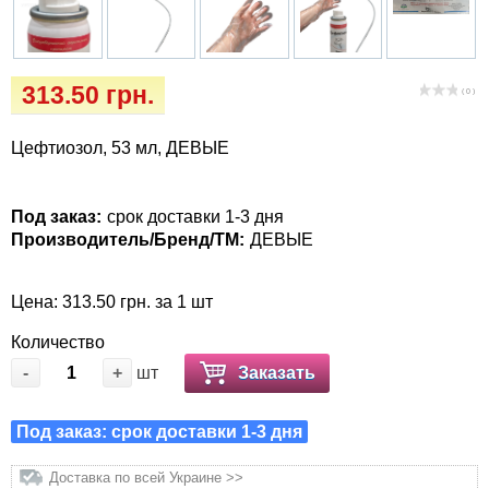
Кігтіточки
Vet Diet Canine Wet - ветеринарные диеты
для собак
Ласощі та корма
313.50 грн.
( 0 )
Лежаки, домики, охлаждая коврики
Цефтиозол, 53 мл, ДЕВЫЕ
Миски, автокормушки, поилки
Под заказ:
срок доставки 1-3 дня
Одежда и обувь
Производитель/Бренд/ТМ:
ДЕВЫЕ
Переноски, сумки, клетки
Цена: 313.50 грн. за 1 шт
Послеоперационные средства и
Количество
расходные материалы
-
+
шт
Заказать
Подарочные сертификаты
Под заказ: срок доставки 1-3 дня
Товары для голубей
Доставка по всей Украине >>