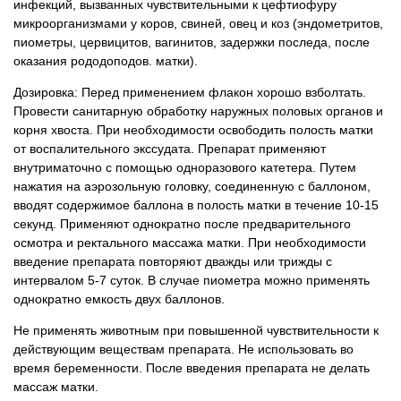
инфекций, вызванных чувствительными к цефтиофуру
микроорганизмами у коров, свиней, овец и коз (эндометритов,
пиометры, цервицитов, вагинитов, задержки последа, после
оказания рододоподов. матки).
Дозировка: Перед применением флакон хорошо взболтать.
Провести санитарную обработку наружных половых органов и
корня хвоста. При необходимости освободить полость матки
от воспалительного экссудата. Препарат применяют
внутриматочно с помощью одноразового катетера. Путем
нажатия на аэрозольную головку, соединенную с баллоном,
вводят содержимое баллона в полость матки в течение 10-15
секунд. Применяют однократно после предварительного
осмотра и ректального массажа матки. При необходимости
введение препарата повторяют дважды или трижды с
интервалом 5-7 суток. В случае пиометра можно применять
однократно емкость двух баллонов.
Не применять животным при повышенной чувствительности к
действующим веществам препарата. Не использовать во
время беременности. После введения препарата не делать
массаж матки.