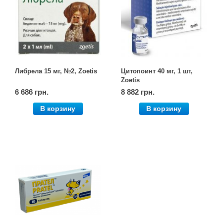
Кігтіточки
Vet Diet Canine Wet - ветеринарные диеты
для собак
Ласощі та корма
Лежаки, будиночки, охолоджуючи
килимки
Либрела 15 мг, №2, Zoetis
Цитопоинт 40 мг, 1 шт,
Zoetis
Миски, автогодівниці, поілки
6 686 грн.
8 882 грн.
В корзину
В корзину
Одяг та взуття
Переноски, сумки, клітки
Післяопераційні засоби та витратні
матеріали
Подарункові сертифікати