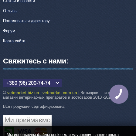
Статьи и новости
Отзывы
Пожаловаться директору
Форум
Карта сайта
Свяжитесь с нами:
+380 (96) 200-74-74
vetmarket.biz.ua
vetmarket.com.ua
©
|
| Ветмаркет – интернет-
КНОПКА
СВЯЗИ
магазин ветеринарных препаратов и зоотоваров 2013 -2026
Вся продукция сертифицирована
Мы используем файлы cookie для улучшения вашего опыта.