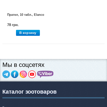
Товари для голубів
Товари для гризунів
Прател, 10 табл., Elanco
78 грн.
Товари для коней
В корзину
Товари для людей
Хозряд - господарчі товари оптом
Популярні зоотовари
Мы в соцсетях
Архів / Знято з виробництва
Каталог зоотоваров