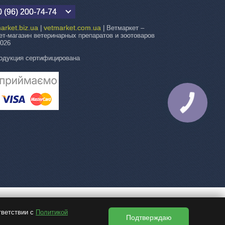
 (96) 200-74-74
arket.biz.ua
vetmarket.com.ua
|
| Ветмаркет –
ет-магазин ветеринарных препаратов и зоотоваров
2026
одукция сертифицирована
КНОПКА
СВЯЗИ
тветствии с
Политикой
Подтверждаю