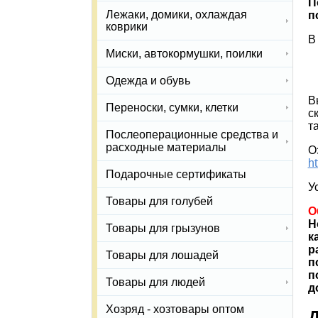
П
Лежаки, домики, охлаждая
п
коврики
В
Миски, автокормушки, поилки
Одежда и обувь
В
Переноски, сумки, клетки
с
т
Послеоперационные средства и
расходные материалы
О
ht
Подарочные сертификаты
У
Товары для голубей
О
Н
Товары для грызунов
к
р
Товары для лошадей
п
п
Товары для людей
д
Хозряд - хозтовары оптом