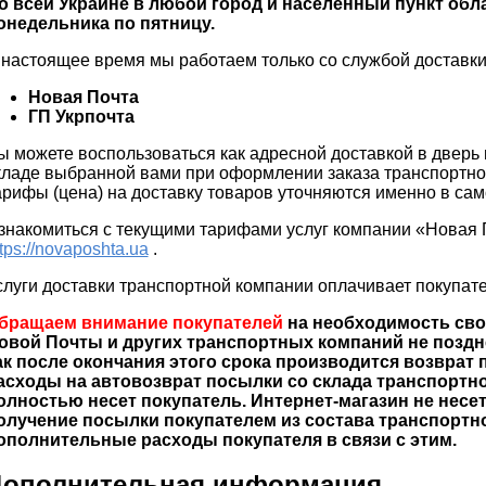
о всей Украине
в любой город и населенный пункт обл
онедельника по пятницу.
 настоящее время мы работаем только со службой доставки
Новая Почта
ГП Укрпочта
ы можете воспользоваться как адресной доставкой в ​​дверь 
кладе выбранной вами при оформлении заказа транспортной
арифы (цена) на доставку товаров уточняются именно в са
знакомиться с текущими тарифами услуг компании «Новая 
tps://novaposhta.ua
.
слуги доставки транспортной компании оплачивает покупат
бращаем внимание покупателей
на необходимость сво
овой Почты и других транспортных компаний не позднее
ак после окончания этого срока производится возврат
асходы на автовозврат посылки со склада транспортн
олностью несет покупатель. Интернет-магазин не несе
олучение посылки покупателем из состава транспортно
ополнительные расходы покупателя в связи с этим.
Дополнительная информация