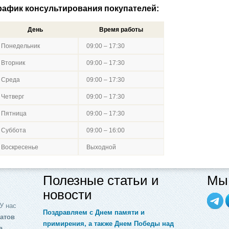
рафик консультирования покупателей:
День
Время работы
Понедельник
09:00 – 17:30
Вторник
09:00 – 17:30
Среда
09:00 – 17:30
Четверг
09:00 – 17:30
Пятница
09:00 – 17:30
Суббота
09:00 – 16:00
Воскресенье
Выходной
Полезные статьи и
Мы 
новости
У нас
Поздравляем с Днем памяти и
атов
примирения, а также Днем Победы над
а,