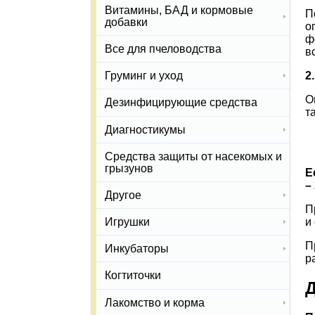
Витамины, БАД и кормовые
П
добавки
о
ф
Все для пчеловодства
в
2
Груминг и уход
О
Дезинфицирующие средства
т
Диагностикумы
Средства защиты от насекомых и
грызунов
Е
–
Другое
П
и
Игрушки
П
Инкубаторы
р
Когтиточки
Д
Лакомство и корма