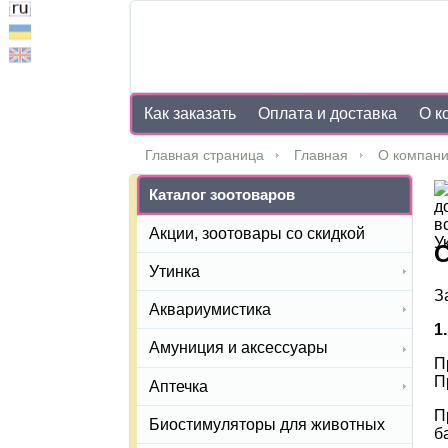
Как заказать
Оплата и доставка
О к
Главная страница
Главная
О компан
Каталог зоотоваров
Акции, зоотовары со скидкой
С
Утинка
З
Аквариумистика
1
Амуниция и аксессуары
П
П
Аптечка
П
Биостимуляторы для животных
б