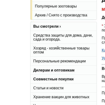
Популярные зоотовары
М
Архив / Снято с производства
Д
*
З
Вы смотрели ›
п
Средства защиты для дома, дачи,
П
сада и огорода.
с
Хозряд - хозяйственные товары
К
оптом
У
Персональные рекомендации
В
Дилерам и оптовикам
В
Совместные покупки
н
Статьи и новости
П
Хранение вакцин для животных
П