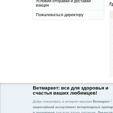
Условия отправки и доставки
Г
вакцин
Пожаловаться директору
Ветмаркет: все для здоровья и
счастья ваших любимцев!
Добро пожаловать в интернет-магазин
Ветмаркет
! 
широчайший ассортимент ветеринарных препар
и зоотоваров
для всех ваших питомцев.
Лекарств