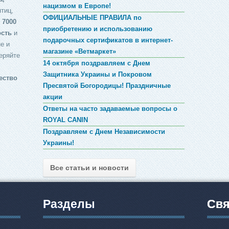
нацизмом в Европе!
птиц,
ОФИЦИАЛЬНЫЕ ПРАВИЛА по
 7000
приобретению и использованию
ость
и
подарочных сертификатов в интернет-
е и
магазине «Ветмаркет»
еряйте
14 октября поздравляем с Днем
Защитника Украины и Покровом
ество
Пресвятой Богородицы! Праздничные
акции
Ответы на часто задаваемые вопросы о
ROYAL CANIN
Поздравляем с Днем Независимости
Украины!
Все статьи и новости
Разделы
Свя