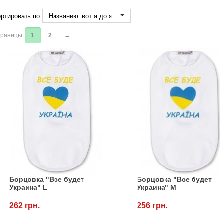
ртировать по
Названию: вот а до я
раницы:
1
2
→
Борцовка "Все будет
Борцовка "Все будет
Украина" L
Украина" M
262 грн.
256 грн.