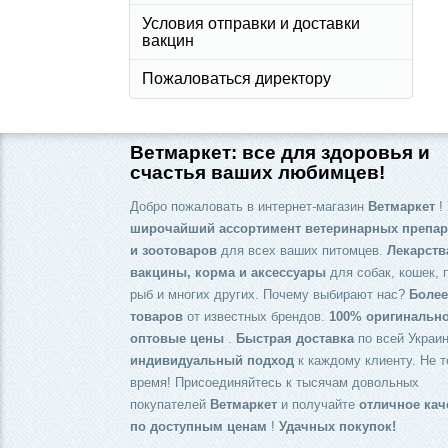
Условия отправки и доставки
вакцин
Пожаловаться директору
Ветмаркет: все для здоровья и
счастья ваших любимцев!
Добро пожаловать в интернет-магазин
Ветмаркет
! 
широчайший ассортимент ветеринарных препар
и зоотоваров
для всех ваших питомцев.
Лекарств
вакцины, корма и аксессуары
для собак, кошек, 
рыб и многих других. Почему выбирают нас?
Более
товаров
от известных брендов.
100% оригинальн
оптовые цены
.
Быстрая доставка
по всей Украин
индивидуальный подход
к каждому клиенту. Не т
время! Присоединяйтесь к тысячам довольных
покупателей
Ветмаркет
и получайте
отличное кач
по доступным ценам
!
Удачных покупок!