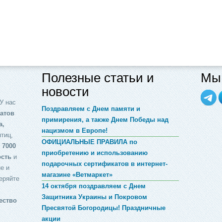
Полезные статьи и
Мы 
новости
У нас
Поздравляем с Днем памяти и
атов
примирения, а также Днем Победы над
а,
нацизмом в Европе!
птиц,
ОФИЦИАЛЬНЫЕ ПРАВИЛА по
 7000
приобретению и использованию
ость
и
подарочных сертификатов в интернет-
е и
магазине «Ветмаркет»
еряйте
14 октября поздравляем с Днем
Защитника Украины и Покровом
ество
Пресвятой Богородицы! Праздничные
акции