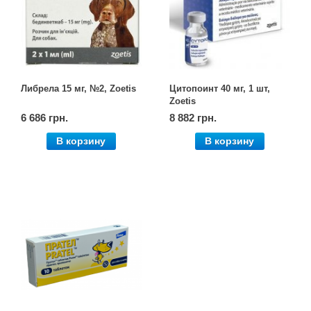
Товари для голубів
Товари для гризунів
Товари для коней
Либрела 15 мг, №2, Zoetis
Цитопоинт 40 мг, 1 шт,
Zoetis
Товари для людей
6 686 грн.
8 882 грн.
В корзину
В корзину
Хозряд - господарчі товари оптом
Популярні зоотовари
Архів / Знято з виробництва