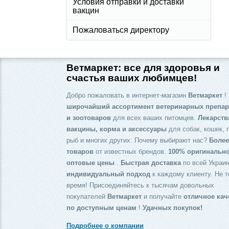
Условия отправки и доставки
вакцин
Пожаловаться директору
Ветмаркет: все для здоровья и
счастья ваших любимцев!
Добро пожаловать в интернет-магазин
Ветмаркет
! 
широчайший ассортимент ветеринарных препар
и зоотоваров
для всех ваших питомцев.
Лекарств
вакцины, корма и аксессуары
для собак, кошек, 
рыб и многих других. Почему выбирают нас?
Более
товаров
от известных брендов.
100% оригинальн
оптовые цены
.
Быстрая доставка
по всей Украин
индивидуальный подход
к каждому клиенту. Не т
время! Присоединяйтесь к тысячам довольных
покупателей
Ветмаркет
и получайте
отличное кач
по доступным ценам
!
Удачных покупок!
Подробнее о компании