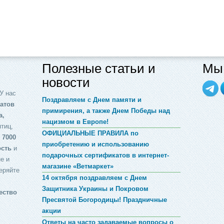
Полезные статьи и
Мы 
новости
У нас
Поздравляем с Днем памяти и
атов
примирения, а также Днем Победы над
а,
нацизмом в Европе!
птиц,
ОФИЦИАЛЬНЫЕ ПРАВИЛА по
 7000
приобретению и использованию
ость
и
подарочных сертификатов в интернет-
е и
магазине «Ветмаркет»
еряйте
14 октября поздравляем с Днем
Защитника Украины и Покровом
ество
Пресвятой Богородицы! Праздничные
акции
Ответы на часто задаваемые вопросы о