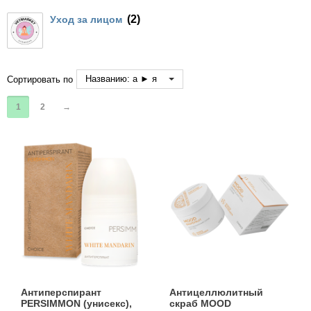
Кігтіточки
Vet Diet Canine Wet - ветеринарные диеты
(2)
Уход за лицом
для собак
Ласощі та корма
Лежаки, будиночки, охолоджуючи
Названию: а ► я
Сортировать по
килимки
1
2
→
Миски, автогодівниці, поілки
Одяг та взуття
Переноски, сумки, клітки
Післяопераційні засоби та витратні
матеріали
Подарункові сертифікати
Антиперспирант
Антицеллюлитный
PERSIMMON (унисекс),
скраб MOOD