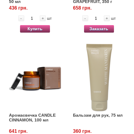
50 мл
GRAPEFRUIT, 350 г
Товари для голубів
436 грн.
658 грн.
Товари для гризунів
-
+
-
+
шт
шт
Купить
Заказать
Товари для коней
Товари для людей
Хозряд - господарчі товари оптом
Популярні зоотовари
Архів / Знято з виробництва
Аромасвечка CANDLE
Бальзам для рук, 75 мл
CINNAMON, 100 мл
641 грн.
360 грн.