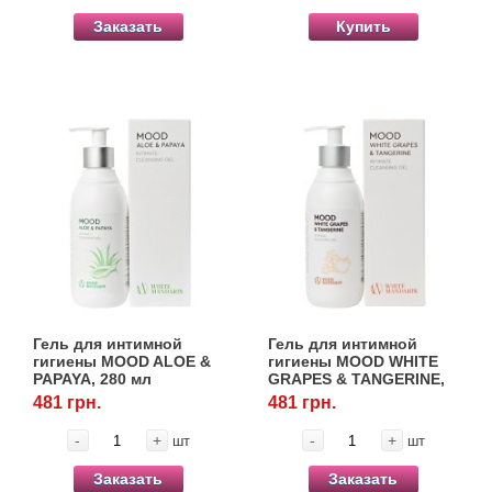
Заказать
Купить
Гель для интимной
Гель для интимной
гигиены MOOD ALOE &
гигиены MOOD WHITE
PAPAYA, 280 мл
GRAPES & TANGERINE,
280 мл
481 грн.
481 грн.
-
+
-
+
шт
шт
Заказать
Заказать