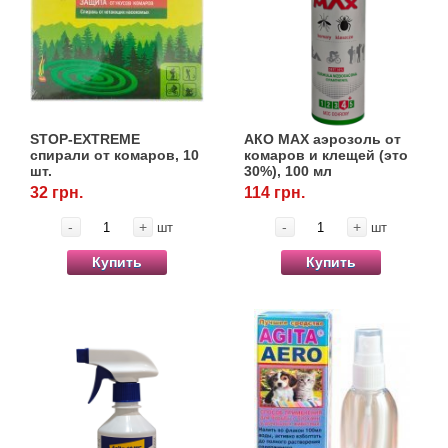
Кігтіточки
Vet Diet Canine Wet - ветеринарные диеты
для собак
Ласощі та корма
Лежаки, будиночки, охолоджуючи
килимки
STOP-EXTREME
АКО МАХ аэрозоль от
спирали от комаров, 10
комаров и клещей (это
шт.
30%), 100 мл
Миски, автогодівниці, поілки
32 грн.
114 грн.
-
+
-
+
Одежда и обувь
шт
шт
Купить
Купить
Переноски, сумки, клетки
Послеоперационные средства и
расходные материалы
Подарочные сертификаты