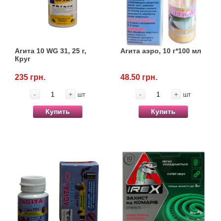
Товары для голубей
Товары для грызунов
Агита 10 WG 31, 25 г,
Агита аэро, 10 г*100 мл
Товары для лошадей
Круг
235 грн.
48.50 грн.
Товары для людей
-
+
-
+
шт
шт
Хозряд - хозтовары оптом
Купить
Купить
Популярные зоотовары
Архив / Снято с производства