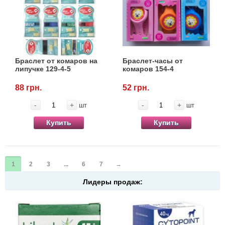
Браслет от комаров на
Браслет-часы от
липучке 129-4-5
комаров 154-4
88 грн.
52 грн.
-
+
-
+
шт
шт
Купить
Купить
1
2
3
...
6
7
→
Лидеры продаж: