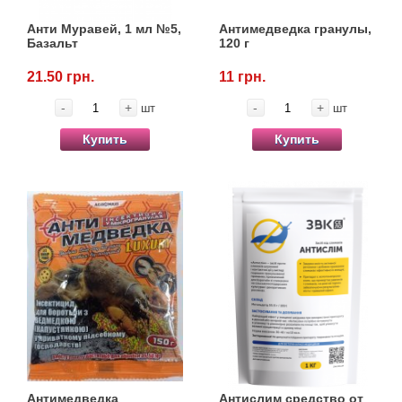
Анти Муравей, 1 мл №5,
Антимедведка гранулы,
Базальт
120 г
21.50 грн.
11 грн.
-
+
-
+
шт
шт
Купить
Купить
Антимедведка
Антислим средство от