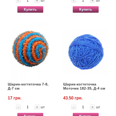
-
+
-
+
шт
шт
Купить
Купить
Шарик-когтеточка 7-8,
Шарик-когтеточка
Д-7 см
Моточек 182-35, Д-4 см
17 грн.
43.50 грн.
-
+
-
+
шт
шт
Купить
Купить