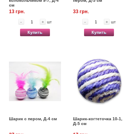
колокольчиком 9-7, Д-4
пером, Д-5 см
см
13 грн.
33 грн.
-
+
-
+
шт
шт
Купить
Купить
Шарик с пером, Д-4 см
Шарик-когтеточка 10-1,
Д-5 см