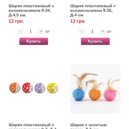
Товари для голубів
Шарик пластиковый с
Шарик пластиковый с
колокольчиком 9-34,
колокольчиком 9-35,
Д-4,5 см.
Д-4 см
Товари для гризунів
13 грн.
13 грн.
-
+
-
+
шт
шт
Товары для лошадей
Купить
Купить
Товары для людей
Хозряд - хозтовары оптом
Популярные зоотовары
Архив / Снято с производства
Шарик пластиковый с
Шарик с золотым