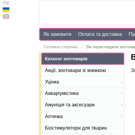
Як замовити
Оплата та доставка
Пр
Головна сторінка
Ви переглядали зоотова
Каталог зоотоварів
З
Акції, зоотовари зі знижкою
Уцінка
Акваріумістика
Амуніція та аксесуари
Аптечка
Біостимулятори для тварин