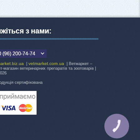
яжіться з нами:
 (96) 200-74-74
arket.biz.ua
vetmarket.com.ua
|
| Ветмаркет –
ет-магазин ветеринарних препаратів та зоотоварів |
2026
одукція сертифікована
КНОПКА
ЗВ'ЯЗКУ