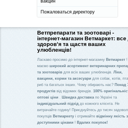
вакцин
Пожаловаться директору
Ветпрепарати та зоотоварі -
інтернет-магазин Ветмаркет: все
здоров'я та щастя ваших
улюбленців!
Ласкаво просимо до інтернет-магазину
Ветмаркет
!
маємо
широкий асортимент ветеринарних препа
та зоотоварів
для всіх ваших улюбленців.
Ліки,
вакцини, корми та аксесуари
для собак, котів, пта
риб та багатьох інших. Чому обирають нас?
Понад 
продуктів
від відомих брендів.
100% оригінальніс
оптові ціни
.
Швидка доставка
по Україні та
індивідуальний підхід
до кожного клієнта. Не
витрачайте годину! Приєднуйтесь до тисяч задово
покупців
Ветмаркету
і отримайте
відмінну якість 
доступними цінами
!
Вдалих покупок!