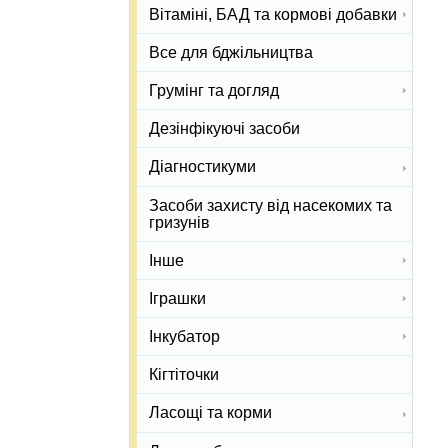
Вітаміні, БАД та кормові добавки
Все для бджільництва
Грумінг та догляд
Дезінфікуючі засоби
Діагностикуми
Засоби захисту від насекомих та
гризунів
Інше
Іграшки
Інкубатор
Кігтіточки
Ласощі та корми