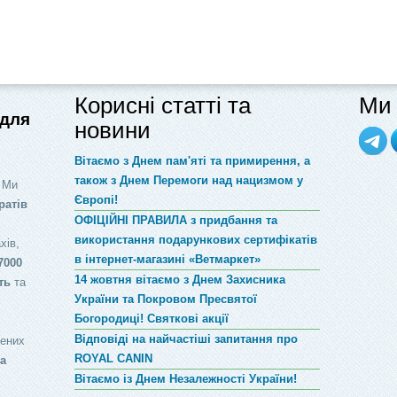
Корисні статті та
Ми 
 для
новини
Вітаємо з Днем пам'яті та примирення, а
також з Днем Перемоги над нацизмом у
 Ми
Європі!
ратів
ОФІЦІЙНІ ПРАВИЛА з придбання та
використання подарункових сертифікатів
хів,
в інтернет-магазині «Ветмаркет»
7000
14 жовтня вітаємо з Днем Захисника
ть
та
України та Покровом Пресвятої
Богородиці! Святкові акції
Відповіді на найчастіші запитання про
лених
ROYAL CANIN
за
Вітаємо із Днем Незалежності України!