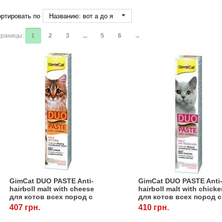
ртировать по
Названию: вот а до я
раницы:
1
2
3
...
5
6
→
GimCat DUO PASTE Anti-
GimCat DUO PASTE Anti
hairboll malt with cheese
hairboll malt with chick
для котов всех пород с
для котов всех пород с
сыром, 50 г, Gimpet
курицей, 50 г, Gimpet
407 грн.
410 грн.