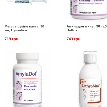
Mervue Lysine паста, 30
Амиладол мины, 90 таб
мл, Cymedica
Dolfos
719 грн.
743 грн.