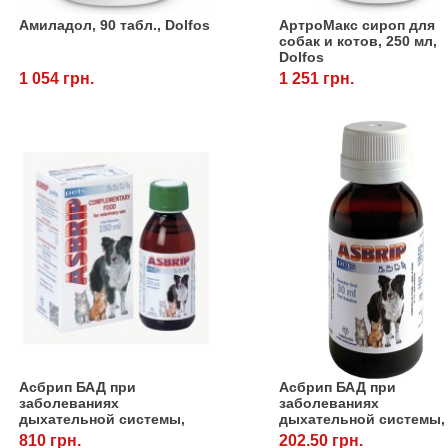
Амиладол, 90 табл., Dolfos
АртроМакс сироп для
собак и котов, 250 мл,
Dolfos
1 054 грн.
1 251 грн.
Асбрип БАД при
Асбрип БАД при
заболеваниях
заболеваниях
дыхательной системы,
дыхательной системы,
150 мл, Catalysis
мл, Catalysis
810 грн.
202.50 грн.