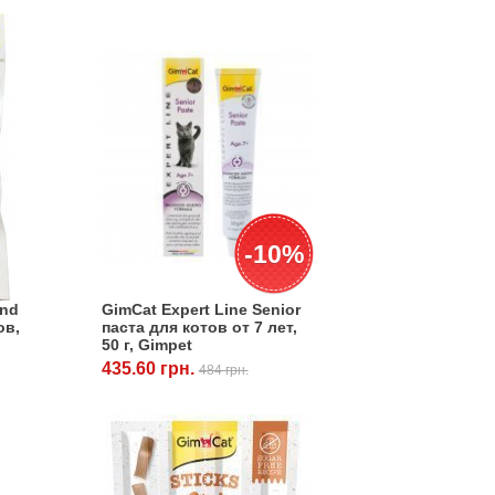
-10%
and
GimCat Expert Line Senior
ов,
паста для котов от 7 лет,
50 г, Gimpet
435.60 грн.
484 грн.