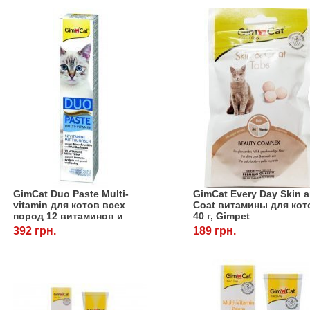
GimCat Duo Paste Multi-
GimCat Every Day Skin 
vitamin для котов всех
Coat витамины для кот
пород 12 витаминов и
40 г, Gimpet
тунец, 50 г, Gimpet
392 грн.
189 грн.