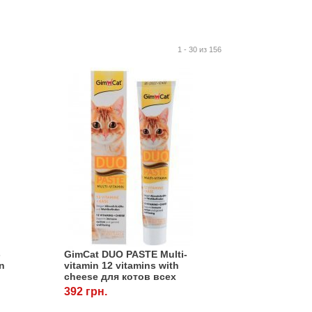
1 - 30 из 156
-
GimCat DUO PASTE Multi-
en
vitamin 12 vitamins with
cheese для котов всех
пород с сыром, 50 г,
392 грн.
Gimpet