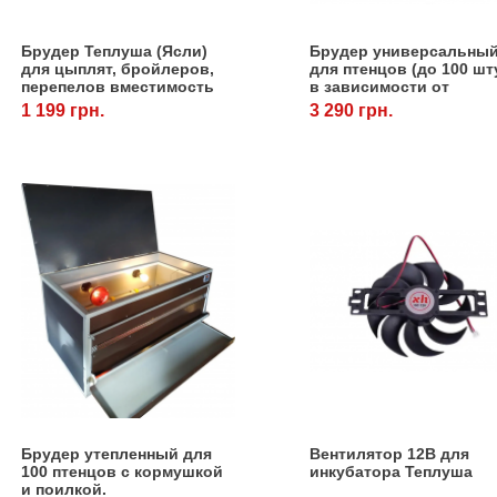
Брудер Теплуша (Ясли)
Брудер универсальны
для цыплят, бройлеров,
для птенцов (до 100 шт
перепелов вместимость
в зависимости от
до 100 голов
породы).
1 199 грн.
3 290 грн.
Брудер утепленный для
Вентилятор 12В для
100 птенцов с кормушкой
инкубатора Теплуша
и поилкой.