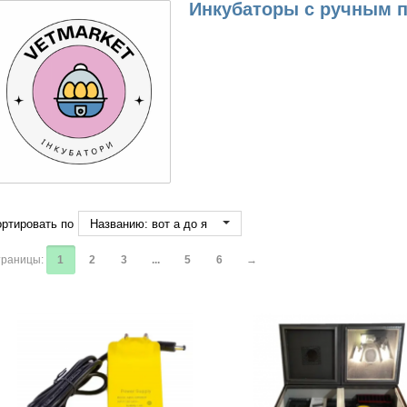
Инкубаторы с ручным 
ртировать по
Названию: вот а до я
раницы:
1
2
3
...
5
6
→