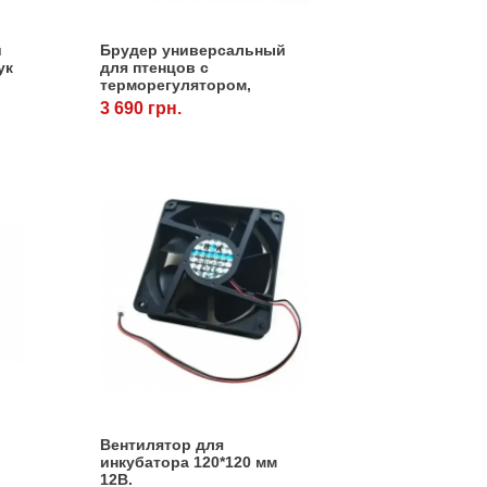
й
Брудер универсальный
ук
для птенцов с
терморегулятором,
кормушкой и поилкой.
3 690 грн.
Вентилятор для
инкубатора 120*120 мм
12В.