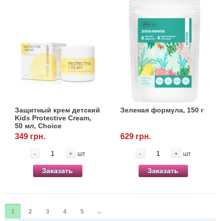
Защитный крем детский
Зеленая формула, 150 г
Kids Protective Cream,
50 мл, Choice
349 грн.
629 грн.
-
+
-
+
шт
шт
Заказать
Заказать
1
2
3
4
5
→