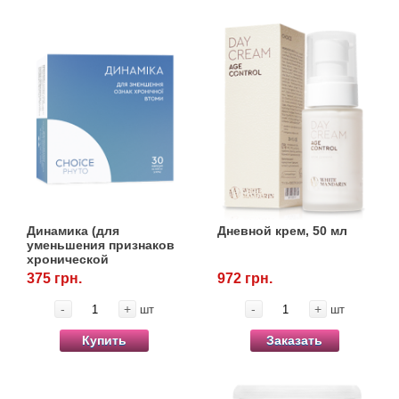
Динамика (для
Дневной крем, 50 мл
уменьшения признаков
хронической
усталости), 30 капс.
375 грн.
972 грн.
-
+
-
+
шт
шт
Купить
Заказать