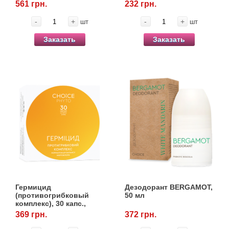
561 грн.
232 грн.
-
+
-
+
шт
шт
Заказать
Заказать
Гермицид
Дезодорант BERGAMOT,
(противогрибковый
50 мл
комплекс), 30 капс.,
Choice
369 грн.
372 грн.