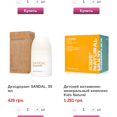
-
+
-
+
шт
шт
Купить
Купить
Дезодорант SANDAL, 50
Детский витаминно-
мл
минеральный комплекс
Kids Natural
Multicomplex, 30 саше
426 грн.
1 281 грн.
по 2 г, Choice
-
+
-
+
шт
шт