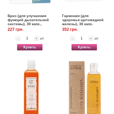
Бриз (для улучшения
Гармония (для
функций дыхательной
здоровья щитовидной
системы), 30 капс.,
железы), 30 капс.
Choice
227 грн.
352 грн.
-
+
-
+
шт
шт
Купить
Купить