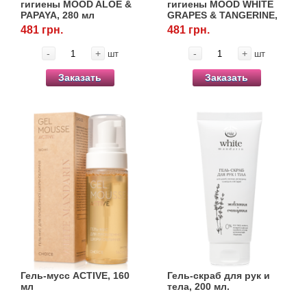
гигиены MOOD ALOE &
гигиены MOOD WHITE
PAPAYA, 280 мл
GRAPES & TANGERINE,
280 мл
481 грн.
481 грн.
-
+
-
+
шт
шт
Заказать
Заказать
Гель-мусс ACTIVE, 160
Гель-скраб для рук и
мл
тела, 200 мл.