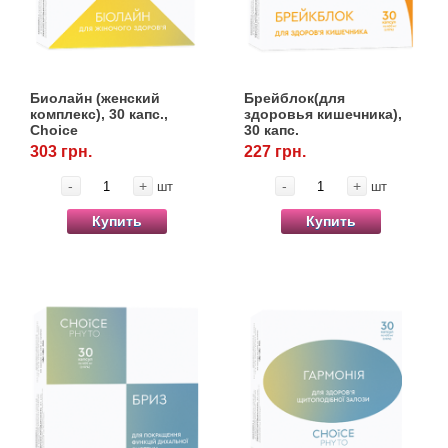
Биолайн (женский
Брейблок(для
комплекс), 30 капс.,
здоровья кишечника),
Choice
30 капс.
303 грн.
227 грн.
-
+
-
+
шт
шт
Купить
Купить