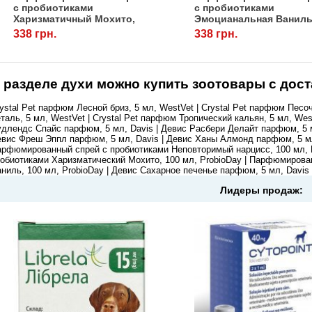
с пробиотиками
с пробиотиками
Харизматичный Мохито,
Эмоцианальная Ваниль
100 мл.
100 мл, ProbioDay
338 грн.
338 грн.
 разделе
духи
можно купить зоотовары с дост
ystal Pet парфюм Лесной бриз, 5 мл, WestVet | Crystal Pet парфюм Песоч
таль, 5 мл, WestVet | Crystal Pet парфюм Тропический кальян, 5 мл, Wes
длендс Спайс парфюм, 5 мл, Davis | Девис Расбери Делайт парфюм, 5 м
вис Фреш Эппл парфюм, 5 мл, Davis | Девис Ханы Алмонд парфюм, 5 мл,
рфюмированный спрей с пробиотиками Неповторимый нарцисс, 100 мл, 
обиотиками Харизматический Мохито, 100 мл, ProbioDay | Парфюмиров
ниль, 100 мл, ProbioDay | Девис Сахарное печенье парфюм, 5 мл, Davis 
Лидеры продаж: