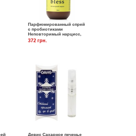
Парфюмированный спрей
с пробиотиками
Неповторимый нарцисс,
100 мл, ProbioDay
372 грн.
рей
Девис Сахарное печенье