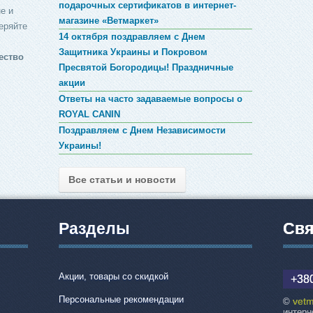
подарочных сертификатов в интернет-
е и
магазине «Ветмаркет»
еряйте
14 октября поздравляем с Днем
Защитника Украины и Покровом
ество
Пресвятой Богородицы! Праздничные
акции
Ответы на часто задаваемые вопросы о
ROYAL CANIN
Поздравляем с Днем Независимости
Украины!
Все статьи и новости
Разделы
Свя
Акции, товары со скидкой
+380
Персональные рекомендации
vetm
©
интерн