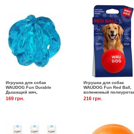
Игрушка для собак
Игрушка для собак
WAUDOG Fun Durable
WAUDOG Fun Red Ball,
Дышащий мяч,
вспененный полиурета
термопластичная резина,
термопластичный, 70 м
169 грн.
216 грн.
70 мм, голубой