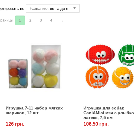
ртировать по
Названию: вот а до я
раницы:
1
2
3
4
→
Игрушка 7-11 набор мягких
Игрушка для собак
шариков, 12 шт.
CaniAMici мяч с улыбко
латекс, 7,5 см
126 грн.
106.50 грн.