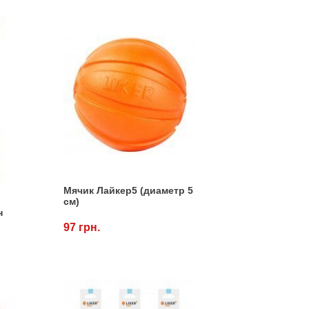
Мячик Лайкер5 (диаметр 5
см)
н
м.
97 грн.