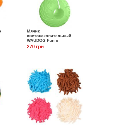
а
Мячик
светонакопительный
WAUDOG Fun с
отверстием для
270 грн.
вкусностей, 7 см