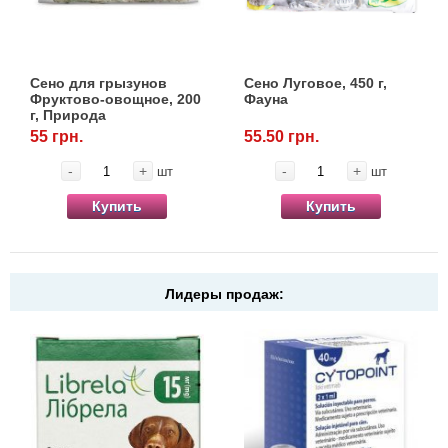
Кігтіточки
Vet Diet Canine Wet - ветеринарные диеты
для собак
Ласощі та корма
Сено для грызунов
Сено Луговое, 450 г,
Фруктово-овощное, 200
Фауна
Лежаки, будиночки, охолоджуючи
г, Природа
килимки
55 грн.
55.50 грн.
-
+
-
+
шт
шт
Миски, автогодівниці, поілки
Купить
Купить
Одяг та взуття
Переноски, сумки, клітки
Лидеры продаж:
Післяопераційні засоби та витратні
матеріали
Подарункові сертифікати