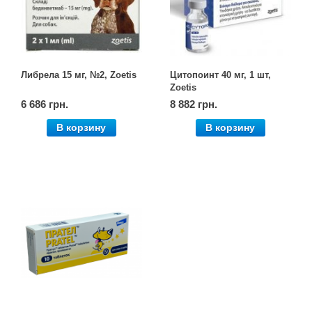
Товари для голубів
Товари для гризунів
Либрела 15 мг, №2, Zoetis
Цитопоинт 40 мг, 1 шт,
Товари для коней
Zoetis
6 686 грн.
8 882 грн.
Товари для людей
В корзину
В корзину
Хозряд - господарчі товари оптом
Популярні зоотовари
Архів / Знято з виробництва