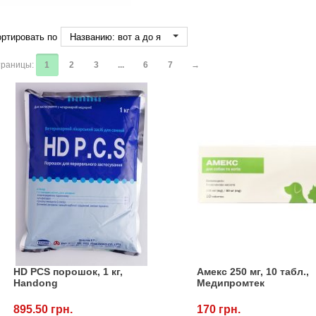
ртировать по
Названию: вот а до я
раницы:
1
2
3
...
6
7
→
HD PCS порошок, 1 кг,
Амекс 250 мг, 10 табл.,
Handong
Медипромтек
895.50 грн.
170 грн.