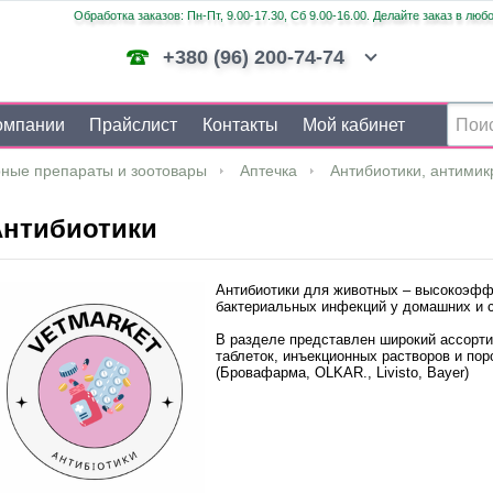
Обработка заказов: Пн-Пт, 9.00-17.30, Сб 9.00-16.00. Делайте заказ в люб
+380 (96) 200-74-74
омпании
Прайслист
Контакты
Мой кабинет
ные препараты и зоотовары
Аптечка
Антибиотики, антими
нтибиотики
Антибиотики для животных – высокоэфф
бактериальных инфекций у домашних и 
В разделе представлен широкий ассорт
таблеток, инъекционных растворов и по
(Бровафарма, OLKAR., Livisto, Bayer)