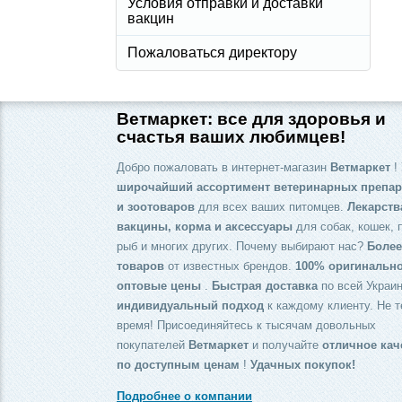
Условия отправки и доставки
вакцин
Пожаловаться директору
Ветмаркет: все для здоровья и
счастья ваших любимцев!
Добро пожаловать в интернет-магазин
Ветмаркет
! 
широчайший ассортимент ветеринарных препар
и зоотоваров
для всех ваших питомцев.
Лекарств
вакцины, корма и аксессуары
для собак, кошек, 
рыб и многих других. Почему выбирают нас?
Более
товаров
от известных брендов.
100% оригинальн
оптовые цены
.
Быстрая доставка
по всей Украин
индивидуальный подход
к каждому клиенту. Не т
время! Присоединяйтесь к тысячам довольных
покупателей
Ветмаркет
и получайте
отличное кач
по доступным ценам
!
Удачных покупок!
Подробнее о компании