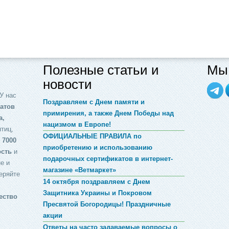
Полезные статьи и
Мы 
новости
У нас
Поздравляем с Днем памяти и
атов
примирения, а также Днем Победы над
а,
нацизмом в Европе!
птиц,
ОФИЦИАЛЬНЫЕ ПРАВИЛА по
 7000
приобретению и использованию
ость
и
подарочных сертификатов в интернет-
е и
магазине «Ветмаркет»
еряйте
14 октября поздравляем с Днем
Защитника Украины и Покровом
ество
Пресвятой Богородицы! Праздничные
акции
Ответы на часто задаваемые вопросы о