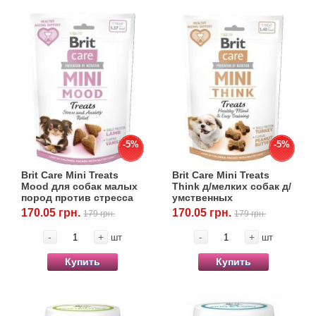
-5%
-5%
Brit Care Mini Treats
Brit Care Mini Treats
Mood для собак малых
Think д/мелких собак д/
пород против стресса
умственных
ягня вкус ваниль, 50 г
способностей индейка
170.05 грн.
170.05 грн.
179 грн.
179 грн.
вкус арахис.масло, 50 г
-
+
-
+
шт
шт
Купить
Купить