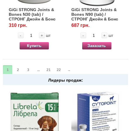
GiGi STRONG Joints &
GiGi STRONG Joints &
Bones N30 (tab) /
Bones N90 (tab) /
СТРОНГ Джойн & Бонс
СТРОНГ Джойн & Бонс
N30 (таб)
N90 (таб)
310 грн.
687 грн.
-
+
-
+
шт
шт
Купить
Заказать
1
2
3
...
21
22
→
Лидеры продаж: