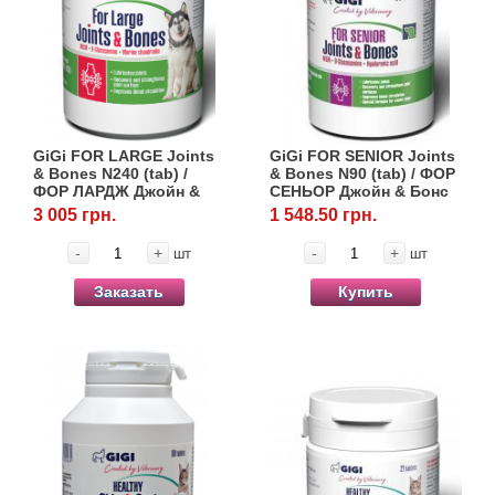
GiGi FOR LARGE Joints
GiGi FOR SENIOR Joints
& Bones N240 (tab) /
& Bones N90 (tab) / ФОР
ФОР ЛАРДЖ Джойн &
СЕНЬОР Джойн & Бонс
Бонс N240 (таб)
N90 (таб)
3 005 грн.
1 548.50 грн.
-
+
-
+
шт
шт
Заказать
Купить