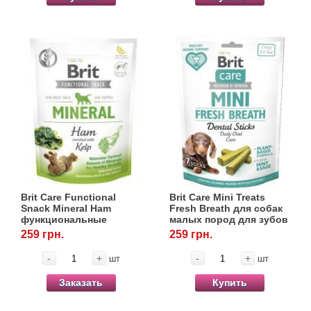
Brit Care Functional
Brit Care Mini Treats
Snack Mineral Ham
Fresh Breath для собак
функциональные
малых пород для зубов
лакомства для щенков
и свежести дыхания, 7
259 грн.
259 грн.
с ветчиной 150 г
шт/120 г
-
+
-
+
шт
шт
Заказать
Купить