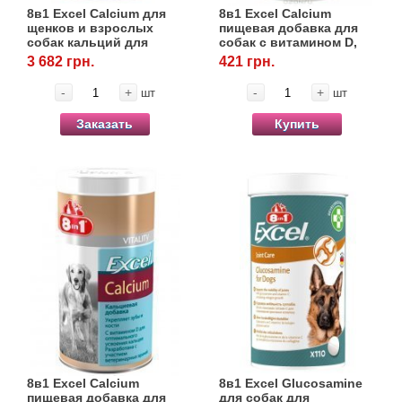
8в1 Excel Calcium для
8в1 Excel Calcium
щенков и взрослых
пищевая добавка для
собак кальций для
собак с витамином D,
зубов и костей, 1700
155 табл.
3 682 грн.
421 грн.
табл.
-
+
-
+
шт
шт
Заказать
Купить
8в1 Excel Calcium
8в1 Excel Glucosamine
пищевая добавка для
для собак для