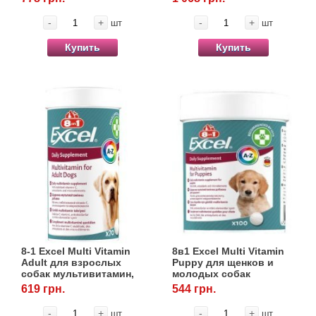
-
+
-
+
шт
шт
Купить
Купить
8-1 Excel Multi Vitamin
8в1 Excel Multi Vitamin
Adult для взрослых
Puppy для щенков и
собак мультивитамин,
молодых собак
70 табл.
мультивитамин, 100
619 грн.
544 грн.
табл.
-
+
-
+
шт
шт