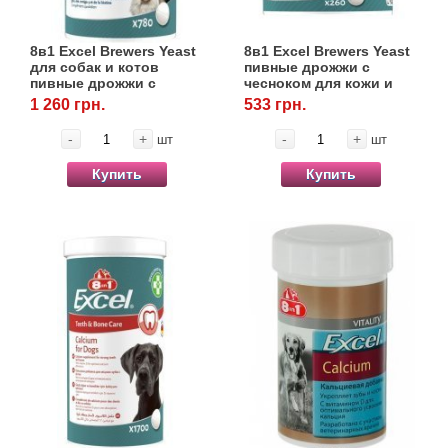
Товари для голубів
8в1 Excel Brewers Yeast
8в1 Excel Brewers Yeast
для собак и котов
пивные дрожжи с
Товари для гризунів
пивные дрожжи с
чесноком для кожи и
чесноком, 780 табл.
шерсти, 260 табл.
1 260 грн.
533 грн.
Товари для коней
-
+
-
+
шт
шт
Купить
Купить
Товари для людей
Хозряд - господарчі товари оптом
Популярні зоотовари
Архів / Знято з виробництва