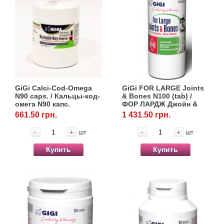
GiGi Calci-Cod-Omega
GiGi FOR LARGE Joints
N90 caps. / Кальцы-код-
& Bones N100 (tab) /
омега N90 капс.
ФОР ЛАРДЖ Джойн &
Бонс N100 (таб)
661.50 грн.
1 431.50 грн.
-
+
-
+
шт
шт
Купить
Купить