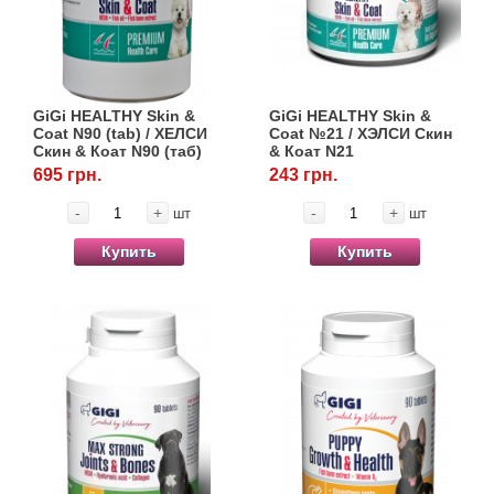
GiGi HEALTHY Skin &
GiGi HEALTHY Skin &
Coat N90 (tab) / ХЕЛСИ
Coat №21 / ХЭЛСИ Скин
Скин & Коат N90 (таб)
& Коат N21
695 грн.
243 грн.
-
+
-
+
шт
шт
Купить
Купить