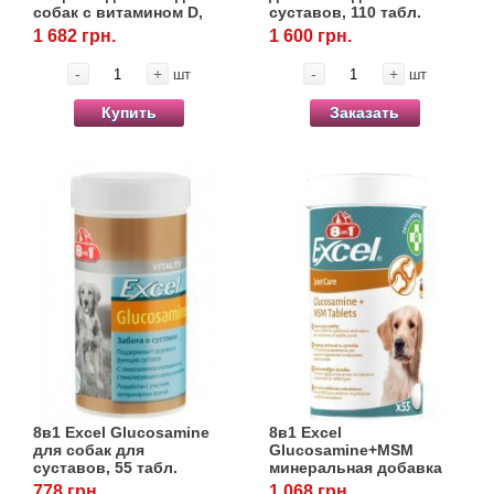
собак с витамином D,
суставов, 110 табл.
880 табл.
1 682 грн.
1 600 грн.
-
+
-
+
шт
шт
Купить
Заказать
8в1 Excel Glucosamine
8в1 Excel
для собак для
Glucosamine+MSM
суставов, 55 табл.
минеральная добавка
для собак, 55 табл.
778 грн.
1 068 грн.