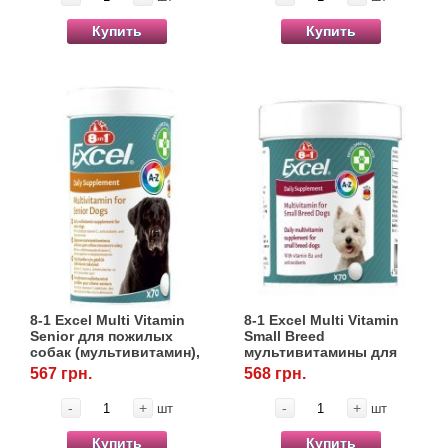
Купить
Купить
8-1 Excel Multi Vitamin
8-1 Excel Multi Vitamin
Senior для пожилых
Small Breed
собак (мультивитамин),
мультивитамины для
70 табл.
мелких собак, 70 табл.
567 грн.
568 грн.
-
+
-
+
шт
шт
Купить
Купить