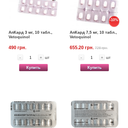
Кігтіточки
Vet Diet Canine Wet - ветеринарные диеты
для собак
Ласощі та корма
-10%
Лежаки, домики, охлаждая коврики
АпКард 3 мг, 10 табл.,
АпКард 7,5 мг, 10 табл.,
Vetoquinol
Vetoquinol
Миски, автокормушки, поилки
490 грн.
655.20 грн.
728 грн.
-
+
-
+
шт
шт
Одежда и обувь
Купить
Купить
Переноски, сумки, клетки
Послеоперационные средства и
расходные материалы
Подарочные сертификаты
Товары для голубей