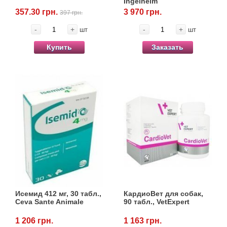
Ingelheim
357.30 грн.
3 970 грн.
397 грн.
-
+
-
+
шт
шт
Купить
Заказать
Исемид 412 мг, 30 табл.,
КардиоВет для собак,
Ceva Sante Animale
90 табл., VetExpert
1 206 грн.
1 163 грн.