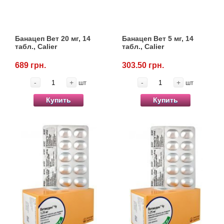
Товары для грызунов
Банацеп Вет 20 мг, 14
Банацеп Вет 5 мг, 14
Товары для лошадей
табл., Calier
табл., Calier
689 грн.
303.50 грн.
Товары для людей
-
+
-
+
шт
шт
Хозряд - хозтовары оптом
Купить
Купить
Популярные зоотовары
Архив / Снято с производства