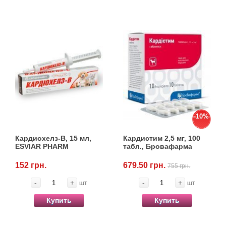
-10%
Кардиохелз-В, 15 мл,
Кардистим 2,5 мг, 100
ESVIAR PHARM
табл., Бровафарма
152 грн.
679.50 грн.
755 грн.
-
+
-
+
шт
шт
Купить
Купить