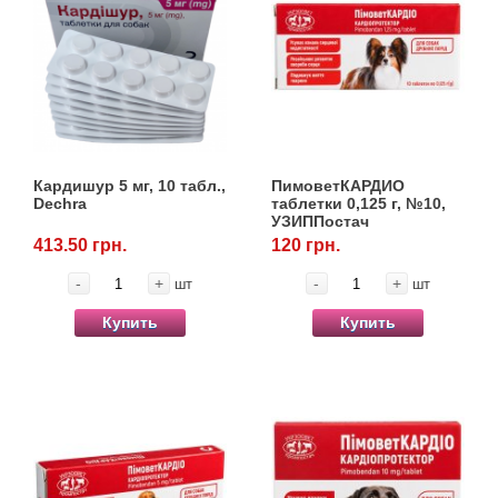
Кардишур 5 мг, 10 табл.,
ПимоветКАРДИО
Dechra
таблетки 0,125 г, №10,
УЗИППостач
413.50 грн.
120 грн.
-
+
-
+
шт
шт
Купить
Купить