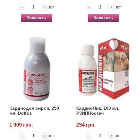
-
+
-
+
шт
шт
Заказать
Заказать
Кардиодол сироп, 250
КардиоЛик, 100 мл,
мл, Dolfos
УЗИППостач
1 009 грн.
234 грн.
-
+
-
+
шт
шт