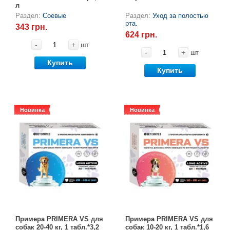
л
Раздел:
Соевые
Раздел:
Уход за полостью
рта.
343 грн.
624 грн.
-
+
шт
-
+
шт
Купить
Купить
Новинка
Новинка
Новинка
Новинка
Примера PRIMERA VS для
Примера PRIMERA VS для
собак 20-40 кг, 1 табл.*3,2
собак 10-20 кг, 1 табл.*1,6