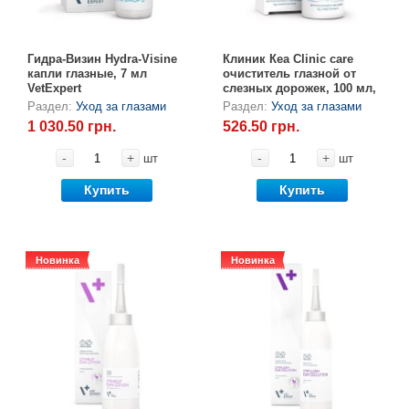
Гидра-Визин Hydra-Visine
Клиник Кеа Clinic care
капли глазные, 7 мл
очиститель глазной от
VetExpert
слезных дорожек, 100 мл,
VetExpert
Раздел:
Уход за глазами
Раздел:
Уход за глазами
1 030.50 грн.
526.50 грн.
-
+
-
+
шт
шт
Купить
Купить
Новинка
Новинка
Новинка
Новинка