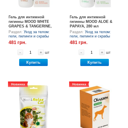
Когтиточки
Vet Diet Canine Wet – ветеринарные диеты
для собак
Лакомство и корма
Гель для интимной
Гель для интимной
гигиены MOOD WHITE
гигиены MOOD ALOE &
GRAPES & TANGERINE,
PAPAYA, 280 мл
Лежаки, домики, охлаждая коврики
280 мл
Раздел:
Уход за телом:
Раздел:
Уход за телом:
гели, пилинги и скрабы
гели, пилинги и скрабы
481 грн.
481 грн.
Миски, автокормушки, поилки
-
+
-
+
шт
шт
Одежда и обувь
Купить
Купить
Переноски, сумки, клетки
Новинка
Новинка
Новинка
Новинка
Послеоперационные средства и
расходные материалы
Подарочные сертификаты
Товары для голубей