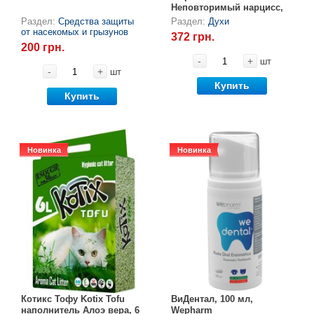
Неповторимый нарцисс,
100 мл, ProbioDay
Раздел:
Средства защиты
Раздел:
Духи
от насекомых и грызунов
372 грн.
200 грн.
-
+
шт
-
+
шт
Купить
Купить
Новинка
Новинка
Новинка
Новинка
Котикс Тофу Kotix Tofu
ВиДентал, 100 мл,
наполнитель Алоэ вера, 6
Wepharm