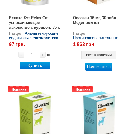
Товары для грызунов
Релакс Кэт Relax Cat
Оклазен 16 мг, 30 табл.,
успокаивающее
Медипромтек
Товары для лошадей
лакомство с курицей, 35 г,
Modes
Раздел:
Анальгезирующие,
Раздел:
седативные, спазмолитики
Противовоспалительные
Товары для людей
97 грн.
1 863 грн.
-
+
шт
Нет в наличии
Хозряд - хозтовары оптом
Купить
Подписаться
Популярные зоотовары
Архив / Снято с производства
Новинка
Новинка
Новинка
Новинка