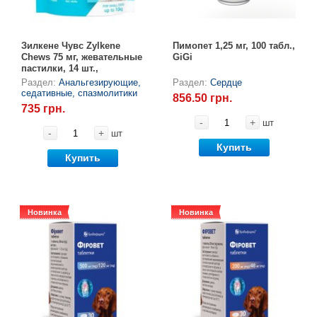
Зилкене Чувс Zylkene
Пимопет 1,25 мг, 100 табл.,
Chews 75 мг, жевательные
GiGi
пастилки, 14 шт.,
Vetoquinol
Раздел:
Анальгезирующие,
Раздел:
Сердце
седативные, спазмолитики
856.50 грн.
735 грн.
-
+
шт
-
+
шт
Купить
Купить
Новинка
Новинка
Новинка
Новинка