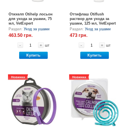
Отихелп Otihelp лосьон
Оттифлаш Otiflush
для ухода за ушами, 75
раствор для ухода за
мл, VetExpert
ушами, 125 мл, VetExpert
Раздел:
Уход за ушами
Раздел:
Уход за ушами
463.50 грн.
473 грн.
-
+
-
+
шт
шт
Купить
Купить
Новинка
Новинка
Новинка
Новинка