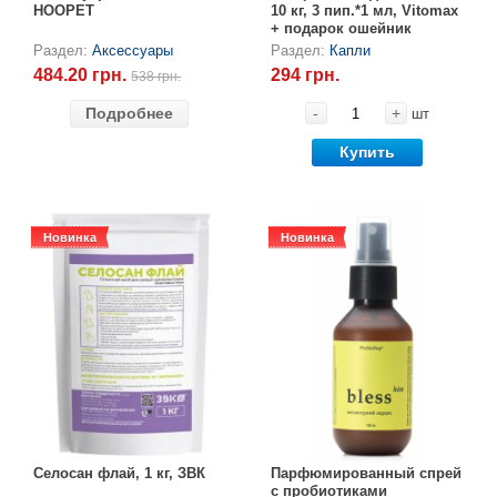
HOOPET
10 кг, 3 пип.*1 мл, Vitomax
+ подарок ошейник
Black&White 35 см
Раздел:
Аксессуары
Раздел:
Капли
484.20 грн.
294 грн.
538 грн.
Подробнее
-
+
шт
Купить
Новинка
Новинка
Новинка
Новинка
Селосан флай, 1 кг, ЗВК
Парфюмированный спрей
с пробиотиками