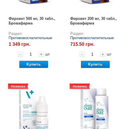
Фировет 500 мг, 30 табл.,
Фировет 200 мг, 30 табл.,
Бровафарма
Бровафарма
Раздел:
Раздел:
Противовоспалительные
Противовоспалительные
1 349 грн.
715.50 грн.
-
+
-
+
шт
шт
Купить
Купить
Новинка
Новинка
Новинка
Новинка