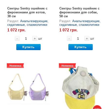
Сентры Sentry ошейник с
Сентры Sentry ошейник с
феромонами для котов,
феромонами для собак,
38 см
58 см
Раздел:
Анальгезирующие,
Раздел:
Анальгезирующие,
седативные, спазмолитики
седативные, спазмолитики
1 072 грн.
1 072 грн.
-
+
-
+
шт
шт
Купить
Купить
Новинка
Новинка
Новинка
Новинка