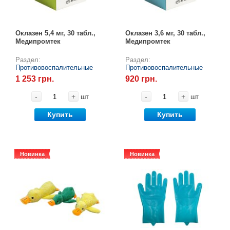
Оклазен 5,4 мг, 30 табл.,
Оклазен 3,6 мг, 30 табл.,
Медипромтек
Медипромтек
Раздел:
Раздел:
Противовоспалительные
Противовоспалительные
1 253 грн.
920 грн.
-
+
-
+
шт
шт
Купить
Купить
Новинка
Новинка
Новинка
Новинка