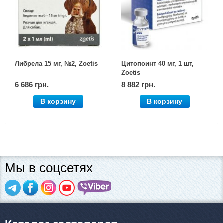
Товари для голубів
Товари для гризунів
Товари для коней
Либрела 15 мг, №2, Zoetis
Цитопоинт 40 мг, 1 шт,
Zoetis
Товари для людей
6 686 грн.
8 882 грн.
В корзину
В корзину
Хозряд - господарчі товари оптом
Популярні зоотовари
Архів / Знято з виробництва
Мы в соцсетях