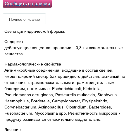
Сообщить о наличии
Товары для грызунов
Полное описание
Товары для лошадей
Свечи цилиндрической формы.
Товары для людей
Содержит
действующее вещество: прополис – 0,3 г и вспомогательные
вещества.
Хозряд - хозтовары оптом
Фармакологические свойства
Популярные зоотовары
Антимикробные соединения, входящие в состав свечей,
имеют широкий спектр бактерицидного действия, активный по
отношению к грамположительным и грамотрицательным
Архив / Снято с производства
бактериям, в том числе: Escheriсhia coli, Klebsiella,
Pseudomonas aeruginosa, Pasteurella multocida, Staphycus
Haemophilus, Bordetella, Campylobacter, Erysipelothriх,
Corynebacterium, Actinobacillus, Clostridium, Bacteroides,
Fusobacterium, Mycoplasma spp. Резистентность микробов к
продукту развивается относительно медлительно.
Лечение