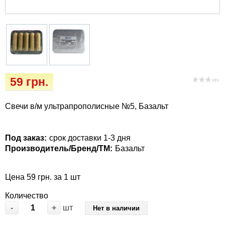
Кігтіточки
Vet Diet Canine Wet – ветеринарные диеты
для собак
Ласощі та корма
Лежаки, домики, охлаждая коврики
Миски, автокормушки, поилки
59 грн.
( 0 )
Одежда и обувь
Свечи в/м ультрапрополисные №5, Базальт
Переноски, сумки, клетки
Под заказ:
срок доставки 1-3 дня
Производитель/Бренд/ТМ:
Базальт
Послеоперационные средства и
расходные материалы
Цена 59 грн. за 1 шт
Подарочные сертификаты
Количество
-
+
шт
Нет в наличии
Товары для голубей