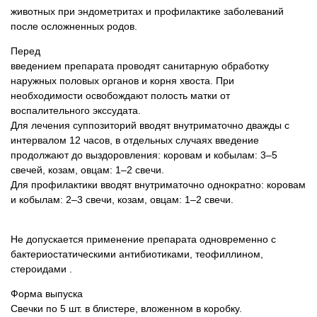
животных при эндометритах и ​​профилактике заболеваний
после осложненных родов.
Перед
введением препарата проводят санитарную обработку
наружных половых органов и корня хвоста. При
необходимости освобождают полость матки от
воспалительного экссудата.
Для лечения суппозиторий вводят внутриматочно дважды с
интервалом 12 часов, в отдельных случаях введение
продолжают до выздоровления: коровам и кобылам: 3–5
свечей, козам, овцам: 1–2 свечи.
Для профилактики вводят внутриматочно однократно: коровам
и кобылам: 2–3 свечи, козам, овцам: 1–2 свечи.
Не допускается применение препарата одновременно с
бактериостатическими антибиотиками, теофиллином,
стероидами
.
Форма выпуска
Cвечки по 5 шт. в блистере, вложенном в коробку.