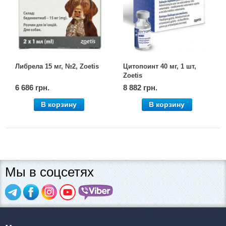
Товари для голубів
Товари для гризунів
Товари для коней
Либрела 15 мг, №2, Zoetis
Цитопоинт 40 мг, 1 шт,
Zoetis
Товари для людей
6 686 грн.
8 882 грн.
В корзину
В корзину
Хозряд - господарчі товари оптом
Популярні зоотовари
Архів / Знято з виробництва
Мы в соцсетях