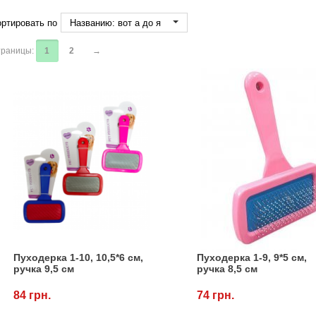
ртировать по
Названию: вот а до я
раницы:
1
2
→
Пуходерка 1-10, 10,5*6 см,
Пуходерка 1-9, 9*5 см,
ручка 9,5 см
ручка 8,5 см
84 грн.
74 грн.