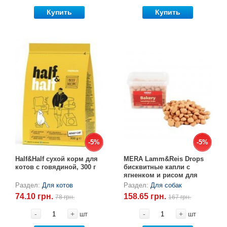
Купить
Купить
-5%
-5%
-5%
-5%
Half&Half сухой корм для
MERA Lamm&Reis Drops
котов с говядиной, 300 г
бисквитные капли с
ягненком и рисом для
собак (1,8 см), 400 г
Раздел:
Для котов
Раздел:
Для собак
74.10 грн.
158.65 грн.
78 грн.
167 грн.
-
+
-
+
шт
шт