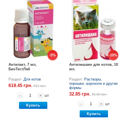
-5%
-5%
-10%
-10%
Антилакт, 7 мл,
Антилишаин для котов, 10
БиоТестЛаб
мл.
Раздел:
Для котов
Раздел:
Растворы,
порошки, аэрозоли и другие
618.45 грн.
651 грн.
формы
32.85 грн.
36.50 грн.
-
+
шт
-
+
шт
Купить
Купить