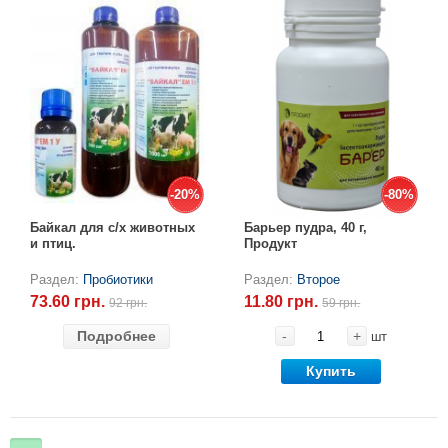
-20%
-20%
-80%
-80%
Байкал для с/х животных
Барьер пудра, 40 г,
и птиц.
Продукт
Раздел:
Пробиотики
Раздел:
Второе
73.60 грн.
11.80 грн.
92 грн.
59 грн.
Подробнее
-
+
шт
Купить