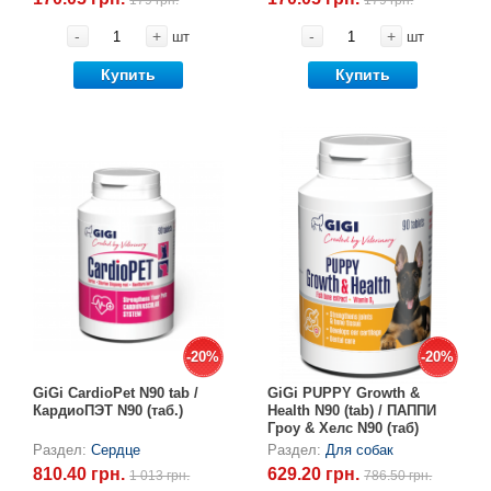
179 грн.
179 грн.
-
+
-
+
шт
шт
Купить
Купить
-20%
-20%
-20%
-20%
GiGi CardioPet N90 tab /
GiGi PUPPY Growth &
КардиоПЭТ N90 (таб.)
Health N90 (tab) / ПАППИ
Гроу & Хелс N90 (таб)
Раздел:
Сердце
Раздел:
Для собак
810.40 грн.
629.20 грн.
1 013 грн.
786.50 грн.