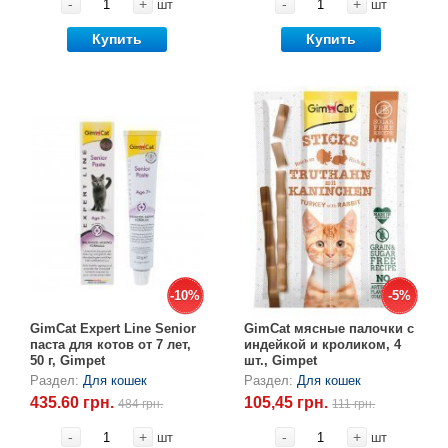
-
+
-
+
шт
шт
Купить
Купить
-10%
-10%
-5%
-5%
GimCat Expert Line Senior
GimCat мясные палочки с
паста для котов от 7 лет,
индейкой и кроликом, 4
50 г, Gimpet
шт., Gimpet
Раздел:
Для кошек
Раздел:
Для кошек
435.60 грн.
105,45 грн.
484 грн.
111 грн.
-
+
-
+
шт
шт