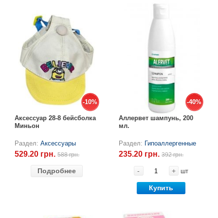
-10%
-10%
-40%
-40%
Аксессуар 28-8 бейсболка
Аллервет шампунь, 200
Миньон
мл.
Раздел:
Аксессуары
Раздел:
Гипоаллергенные
529.20 грн.
235.20 грн.
588 грн.
392 грн.
Подробнее
-
+
шт
Купить