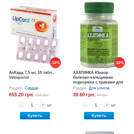
-10%
-10%
-10%
-10%
АпКард 7,5 мг, 10 табл.,
АХАТИНКА Юниор
Vetoquinol
белково-кальциевая
подкормка с травами для
улиток, 100 г
Раздел:
Сердце
Раздел:
Для улиток
655.20 грн.
39.60 грн.
728 грн.
44 грн.
-
+
-
+
шт
шт
Купить
Купить