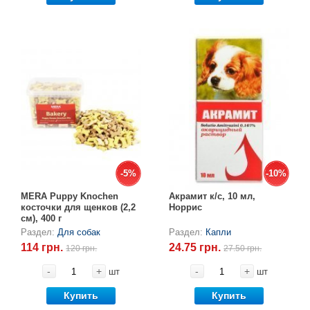
-5%
-5%
-10%
-10%
MERA Puppy Knochen
Акрамит к/с, 10 мл,
косточки для щенков (2,2
Норрис
см), 400 г
Раздел:
Для собак
Раздел:
Капли
114 грн.
24.75 грн.
120 грн.
27.50 грн.
-
+
-
+
шт
шт
Купить
Купить