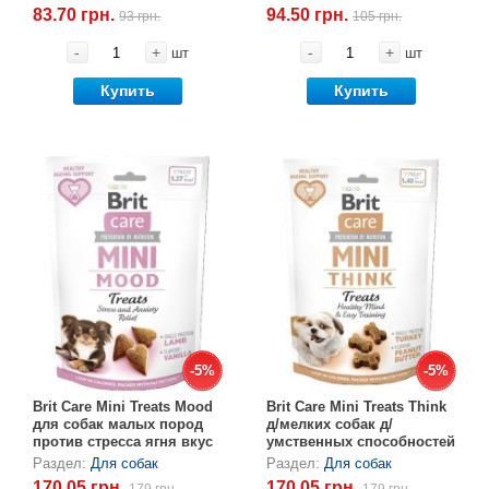
83.70 грн.
94.50 грн.
93 грн.
105 грн.
-
+
-
+
шт
шт
Купить
Купить
-5%
-5%
-5%
-5%
Brit Care Mini Treats Mood
Brit Care Mini Treats Think
для собак малых пород
д/мелких собак д/
против стресса ягня вкус
умственных способностей
ваниль, 50 г
индейка вкус
Раздел:
Для собак
Раздел:
Для собак
арахис.масло, 50 г
170.05 грн.
170.05 грн.