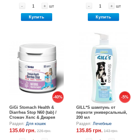
-
+
-
+
шт
шт
Купить
Купить
-40%
-40%
-5%
-5%
GiGi Stomach Health &
GILL*S шампунь от
Diarrhea Stop N60 (tab) /
перхоти универсальный,
Стомач Хелс & Диарея
200 мл
Стоп N60 (таб)
Раздел:
Для кошек
Раздел:
Лечебные
135.60 грн.
135.85 грн.
226 грн.
143 грн.