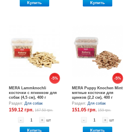
Купить
Купить
-5%
-5%
-5%
-5%
MERA Lammknоchli
MERA Puppy Knochen Mint
косточки с ягненком для
мятные косточки для
собак (4,5 см), 400 г
щенков (2,2 см), 400 г
Раздел:
Для собак
Раздел:
Для собак
159.12 грн.
151.05 грн.
167.50 грн.
159 грн.
-
+
-
+
шт
шт
Купить
Купить