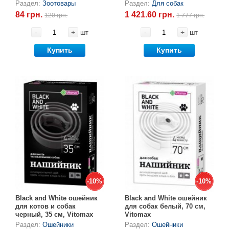
чесноком, 1430 табл.
Раздел:
Зоотовары
Раздел:
Для собак
Товары для голубей
84 грн.
1 421.60 грн.
120 грн.
1 777 грн.
Товары для грызунов
-
+
-
+
шт
шт
Купить
Купить
Товары для лошадей
Товары для людей
Хозряд - хозтовары оптом
Популярные зоотовары
Архив / Снято с производства
-10%
-10%
-10%
-10%
Black and White ошейник
Black and White ошейник
для котов и собак
для собак белый, 70 см,
черный, 35 см, Vitomax
Vitomax
Раздел:
Ошейники
Раздел:
Ошейники