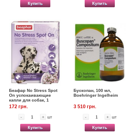
Купить
Купить
Беафар No Stress Spot
Бускопан, 100 мл,
On успокаивающие
Boehringer Ingelheim
капли для собак, 1
пипетка
172 грн.
3 510 грн.
-
+
-
+
шт
шт
Купить
Купить