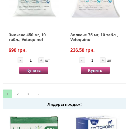
Зилкене 450 мг, 10
Зилкене 75 мг, 10 табл.,
табл., Vetoquinol
Vetoquinol
690 грн.
236.50 грн.
-
+
-
+
шт
шт
Купить
Купить
1
2
3
→
Лидеры продаж: