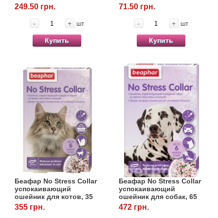
249.50 грн.
71.50 грн.
-
+
-
+
шт
шт
Купить
Купить
Беафар No Stress Collar
Беафар No Stress Collar
успокаивающий
успокаивающий
ошейник для котов, 35
ошейник для собак, 65
см
см
355 грн.
472 грн.