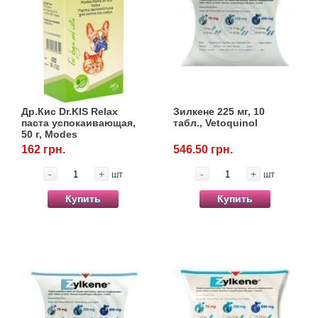
Др.Кис Dr.KIS Relax
Зилкене 225 мг, 10
паста успокаивающая,
табл., Vetoquinol
50 г, Modes
162 грн.
546.50 грн.
-
+
-
+
шт
шт
Купить
Купить