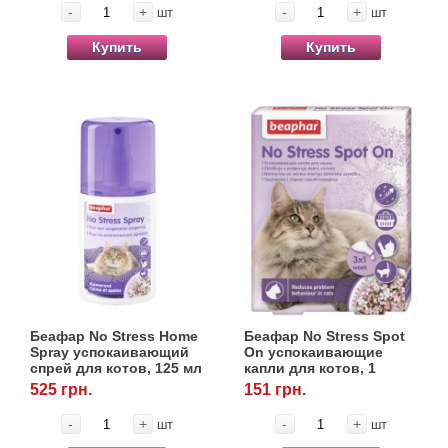
-
+
-
+
шт
шт
Купить
Купить
Беафар No Stress Home
Беафар No Stress Spot
Spray успокаивающий
On успокаивающие
спрей для котов, 125 мл
капли для котов, 1
пипетка
525 грн.
151 грн.
-
+
-
+
шт
шт