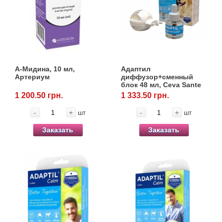
Кігтіточки
Vet Diet Canine Wet – ветеринарные диеты
для собак
Ласощі та корма
Лежаки, домики, охлаждая коврики
А-Мидина, 10 мл,
Адаптил
Миски, автокормушки, поилки
Артериум
диффузор+сменный
блок 48 мл, Ceva Sante
Animale
1 200.50 грн.
1 333.50 грн.
Одежда и обувь
-
+
-
+
шт
шт
Переноски, сумки, клетки
Заказать
Заказать
Послеоперационные средства и
расходные материалы
Подарочные сертификаты
Товары для голубей