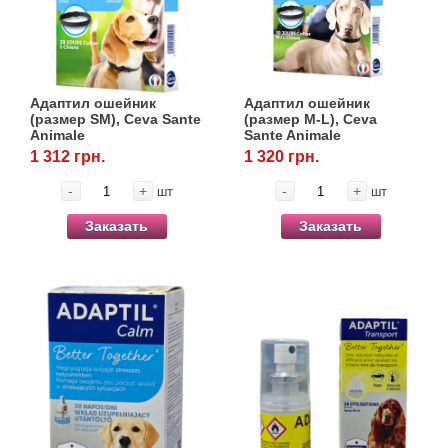
Товары для грызунов
Товары для лошадей
Адаптил ошейник
Адаптил ошейник
(размер SM), Ceva Sante
(размер М-L), Ceva
Animale
Sante Animale
Товары для людей
1 312 грн.
1 320 грн.
Хозряд - хозтовары оптом
-
+
-
+
шт
шт
Заказать
Заказать
Популярные зоотовары
Архив / Снято с производства