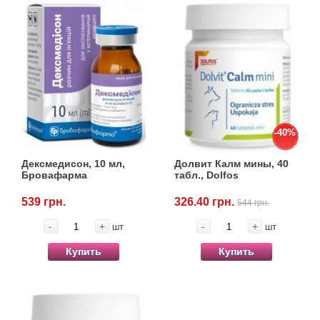
-40%
Дексмедисон, 10 мл,
Долвит Калм мины, 40
Бровафарма
табл., Dolfos
539 грн.
326.40 грн.
544 грн.
-
+
-
+
шт
шт
Купить
Купить