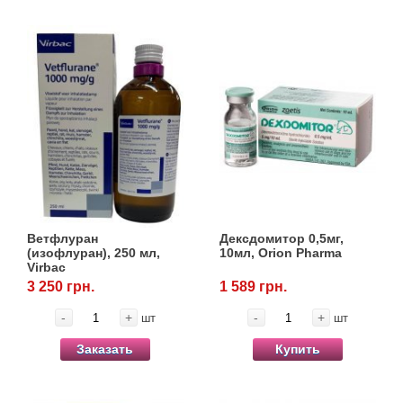
Ветфлуран
Дексдомитор 0,5мг,
(изофлуран), 250 мл,
10мл, Orion Pharma
Virbac
3 250 грн.
1 589 грн.
-
+
-
+
шт
шт
Заказать
Купить