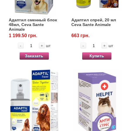
Адаптил сменный блок
Адаптил спрей, 20 мл
48мл, Ceva Sante
Ceva Sante Animale
Animale
1 199.50 грн.
663 грн.
-
+
-
+
шт
шт
Заказать
Купить