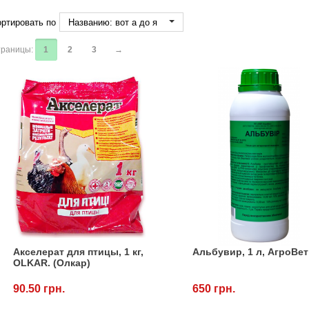
ртировать по
Названию: вот а до я
раницы:
1
2
3
→
Акселерат для птицы, 1 кг,
Альбувир, 1 л, АгроВет
OLKAR. (Олкар)
90.50 грн.
650 грн.