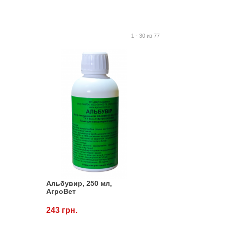
1 - 30 из 77
Альбувир, 250 мл,
АгроВет
243 грн.