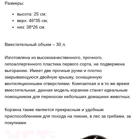
Товары для голубей
Размеры:
высота: 25 см;
Товары для грызунов
верх: 46*35 см;
низ: 38*26 см.
Товары для лошадей
Вместительный объем – 30 л.
Товары для людей
Изготовлена ​​из высококачественного, прочного,
гипоаллергенного пластика первого сорта, не подвержена
Хозряд - хозтовары оптом
выгоранию. Имеет две прочные ручки и плотно
закрывающуюся двойную крышку, оснащенную
Популярные зоотовары
вентиляционными отверстиями. Компактная и в то же время
вместительная, данная модель корзинки станет идеальным
помощником для переноски небольших домашних животных.
Архив / Снято с производства
Корзина также является прекрасным и удобным
приспособлением для похода на пикник, в лес за грибами, за
покупками.