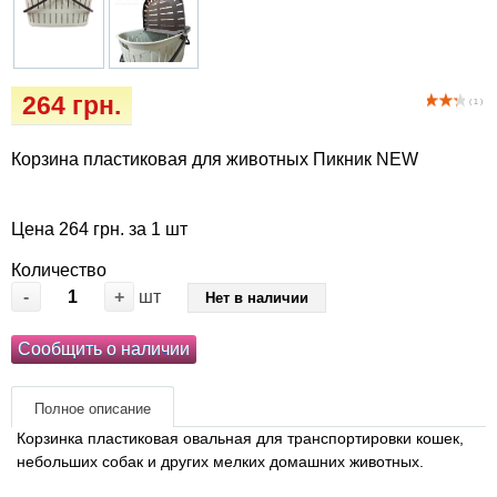
Кігтіточки
Vet Diet Canine Wet - ветеринарные диеты
для собак
Ласощі та корма
264 грн.
( 1 )
Лежаки, будиночки, охолоджуючи
килимки
Корзина пластиковая для животных Пикник NEW
Миски, автогодівниці, поілки
Цена 264 грн. за 1 шт
Одяг та взуття
Количество
-
+
шт
Нет в наличии
Переноски, сумки, клітки
Сообщить о наличии
Післяопераційні засоби та витратні
матеріали
Полное описание
Корзинка пластиковая овальная для транспортировки кошек,
Подарочные сертификаты
небольших собак и других мелких домашних животных.