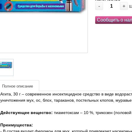
-
+
Сообщить о на
Полное описание
Агита, 30 г – современное инсектицидное средство в виде водора
уничтожения мух, ос, блох, тараканов, постельных клопов, муравье
Действующее вещество:
тиаметоксам – 10 %, трикозен (половой
Преимущества:
- В состав входит феромон для мух, который привлекает насекомы