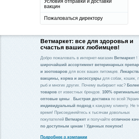
Условия отправки и доставки
вакцин
Пожаловаться директору
Ветмаркет: все для здоровья и
счастья ваших любимцев!
Добро пожаловать в интернет-магазин
Ветмаркет
! 
широчайший ассортимент ветеринарных препар
и зоотоваров
для всех ваших питомцев.
Лекарств
вакцины, корма и аксессуары
для собак, кошек, 
рыб и многих других. Почему выбирают нас?
Более
товаров
от известных брендов.
100% оригинальн
оптовые цены
.
Быстрая доставка
по всей Украин
индивидуальный подход
к каждому клиенту. Не т
время! Присоединяйтесь к тысячам довольных
покупателей
Ветмаркет
и получайте
отличное кач
по доступным ценам
!
Удачных покупок!
Подробнее о компании