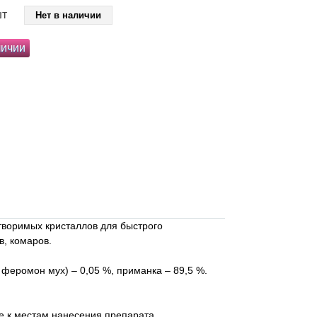
шт
Нет в наличии
личии
створимых кристаллов для быстрого
в, комаров.
 феромон мух) – 0,05 %, приманка – 89,5 %.
е к местам нанесения препарата.