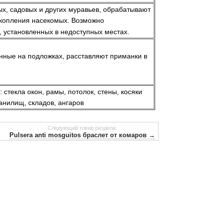
х, садовых и других муравьев, обрабатывают
скопления насекомых. Возможно
 установленных в недоступных местах.
нные на подложках, расставляют приманки в
стекла окон, рамы, потолок, стены, косяки
анилищ, складов, ангаров
Следующий товар раздела:
Pulsera anti mosguitos браслет от комаров →