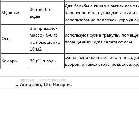
Для борьбы с лицами рыжих домовы
30 гр/0,5 л
Муравьи
поверхности по путям движения и 
воды
использование подложек, кормушек,
3-5 приманок
используют сухие гранулы, помеще
массой 5-6 гр
Осы
помещениях, куда залетают осы.
на помещение
10 м2
суспензией орошают места посадки: 
Комары
30 г/1 л воды
дверей, а также стены подвалов, хр
предыдущий товар раздела:
← Агита элит, 10 г, Новартис