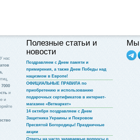
Полезные статьи и
Мы 
новости
У нас
Поздравляем с Днем памяти и
атов
примирения, а также Днем Победы над
а,
нацизмом в Европе!
птиц,
ОФИЦИАЛЬНЫЕ ПРАВИЛА по
 7000
приобретению и использованию
ость
и
подарочных сертификатов в интернет-
е и
магазине «Ветмаркет»
еряйте
14 октября поздравляем с Днем
Защитника Украины и Покровом
ество
Пресвятой Богородицы! Праздничные
акции
Ответы на часто задаваемые вопросы о