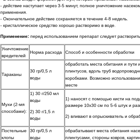
- действие наступает через 3-5 минут, полное уничтожение насеко
применения.
- Окончательное действие сохраняется в течение 4-8 недель.
- кристаллическое средство хорошо растворимо в воде.
Применение:
перед использованием препарат следует растворить 
Уничтожение
Норма расхода
Способ и особенности обработки
вредителей
обработать места обитания и пути 
30 гр/0,5 л
плинтусов, вдоль труб водопроводн
Тараканы
воды
коробками. Возможно использовани
месте
1) 30 г/250 мл
1) наносят с помощью кисти на под
воды
Мухи (2-мя
размере 10х30 см по 5-6 штук и ра
способами):
2) 30 г/1,5 л
2) вливают в опрыскиватель и обр
воды
Постельные
30 гр/0,5 л
обрабатывают места обитания насек
клопы
воды
плинтусами, стороны ковров, карти