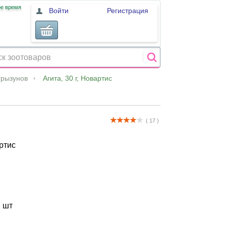
ое время
Войти
Регистрация
грызунов
Агита, 30 г, Новартис
( 17 )
артис
1 шт