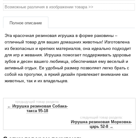
Товары для голубей
Возможные различия в изображении товара >>
Товары для грызунов
Полное описание
Товары для лошадей
Эта красочная резиновая игрушка в форме раковины –
отличный товар для ваших домашних животных! Изготовлена ​​
из безопасных и крепких материалов, она идеально подходит
Товары для людей
для игр и жевания. Игрушка помогает поддерживать здоровье
зубов и десен вашего любимца, обеспечивая ему веселый и
Хозряд - хозтовары оптом
активный отдых. Ее удобный размер позволяет легко брать с
собой на прогулки, а яркий дизайн привлекает внимание как
животных, так и их владельцев.
Популярные зоотовары
Архив / Снято с производства
предыдущий товар раздела:
← Игрушка резиновая Собака-
такса 95-18
следующий товар раздела:
Игрушка резиновая Морковка-
царь 52-8 →