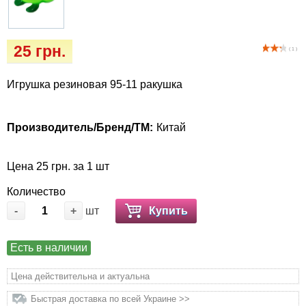
Кігтіточки
Vet Diet Canine Wet - ветеринарные диеты
для собак
Ласощі та корма
25 грн.
( 1 )
Лежаки, будиночки, охолоджуючи
Игрушка резиновая 95-11 ракушка
килимки
Миски, автогодівниці, поілки
Производитель/Бренд/ТМ:
Китай
Одяг та взуття
Цена 25 грн. за 1 шт
Переноски, сумки, клітки
Количество
-
+
шт
Купить
Післяопераційні засоби та витратні
матеріали
Есть в наличии
Цена действительна и актуальна
Подарочные сертификаты
Быстрая доставка по всей Украине >>