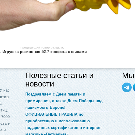
предыдущий товар раздела:
 Игрушка резиновая 52-7 конфета с шипами
Полезные статьи и
Мы 
новости
У нас
Поздравляем с Днем памяти и
атов
примирения, а также Днем Победы над
а,
нацизмом в Европе!
птиц,
ОФИЦИАЛЬНЫЕ ПРАВИЛА по
 7000
приобретению и использованию
ость
и
подарочных сертификатов в интернет-
е и
магазине «Ветмаркет»