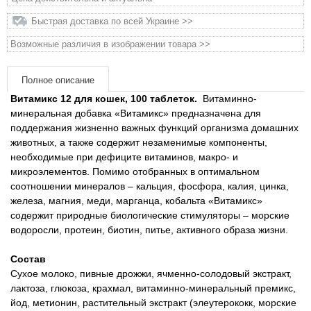
Быстрая доставка по всей Украине >>
Товары для грызунов
Возможные различия в изображении товара >>
Товары для лошадей
Полное описание
Товары для людей
Витамикс 12 для кошек, 100 таблеток.
Витаминно-
минеральная добавка «Витамикс» предназначена для
поддержания жизненно важных функций организма домашних
Хозряд - хозтовары оптом
животных, а также содержит незаменимые компоненты,
необходимые при дефиците витаминов, макро- и
Популярные зоотовары
микроэлементов. Помимо отобранных в оптимальном
соотношении минералов – кальция, фосфора, калия, цинка,
железа, магния, меди, марганца, кобальта «Витамикс»
Архив / Снято с производства
содержит природные биологические стимуляторы – морские
водоросли, протеин, биотин, питье, активного образа жизни.
Состав
Сухое молоко, пивные дрожжи, ячменно-солодовый экстракт,
лактоза, глюкоза, крахмал, витаминно-минеральный премикс,
йод, метионин, растительный экстракт (элеутерококк, морские