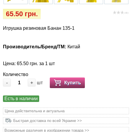
Кігтіточки
Vet Diet Canine Wet - ветеринарные диеты
65.50 грн.
для собак
( 0 )
Ласощі та корма
Игрушка резиновая Банан 135-1
Лежаки, будиночки, охолоджуючи
килимки
Производитель/Бренд/ТМ:
Китай
Миски, автогодівниці, поілки
Цена: 65.50 грн. за 1 шт
Одяг та взуття
Количество
Переноски, сумки, клітки
-
+
шт
Купить
Післяопераційні засоби та витратні
Есть в наличии
матеріали
Цена действительна и актуальна
Подарункові сертифікати
Быстрая доставка по всей Украине >>
Возможные различия в изображении товара >>