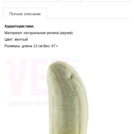
Товари для голубів
Полное описание
Товари для гризунів
Характеристики:
Товари для коней
Материал: натуральная резина (каучук)
Цвет: желтый
Размеры:
длина 13 см
Вес: 67
г
Товари для людей
Хозряд - хозтовары оптом
Популярные зоотовары
Архив / Снято с производства