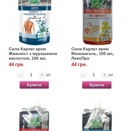
Сила Карпат крем
Сила Карпат крем
Живокіст з мурашиною
Меновагель, 100 мл,
кислотою, 100 мл,
ЛекоПро
ЛекоПро
44 грн.
44 грн.
-
+
-
+
шт
шт
Купити
Купити