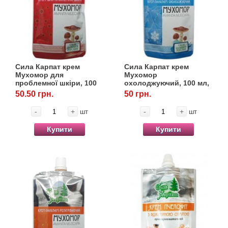
Сила Карпат крем
Сила Карпат крем
Мухомор для
Мухомор
проблемної шкіри, 100
охолоджуючий, 100 мл,
мл, ЛекоПро
ЛекоПро
50.50 грн.
50 грн.
-
+
-
+
шт
шт
Купити
Купити