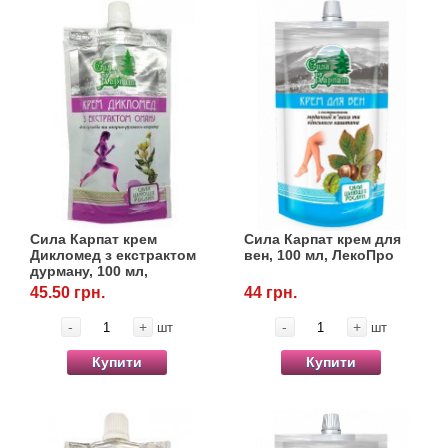
Сила Карпат крем
Сила Карпат крем для
Дикломед з екстрактом
вен, 100 мл, ЛекоПро
дурману, 100 мл,
ЛекоПро
45.50 грн.
44 грн.
-
+
-
+
шт
шт
Купити
Купити