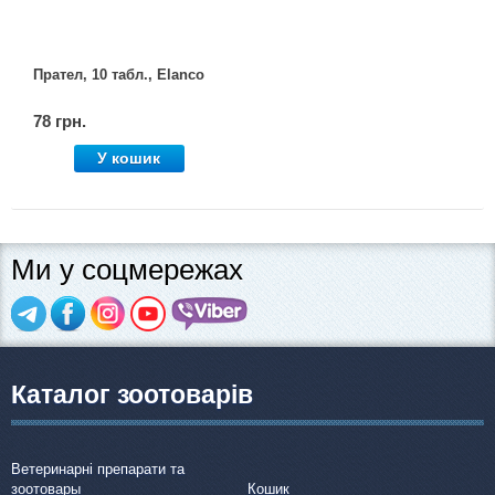
Прател, 10 табл., Elanco
78 грн.
У кошик
Ми у соцмережах
Каталог зоотоварів
Ветеринарні препарати та
зоотовары
Кошик