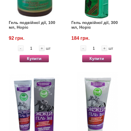
Товари для голубів
Товари для гризунів
Гель подвійної дії, 100
Гель подвійної дії, 300
мл, Норіс
мл, Норіс
Товари для коней
92 грн.
184 грн.
Товари для людей
-
+
-
+
шт
шт
Купити
Купити
Хозряд - господарчі товари оптом
Популярні зоотоварі
Архів / Знято з виробництва