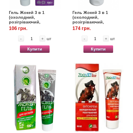
Гель Жокей 3 в 1
Гель Жокей 3 в 1
(охолодний,
(охолодний,
розігріваючий,
розігріваючий,
знеболюючий), 100 г,
знеболюючий), 200 г,
106 грн.
174 грн.
OLKAR. (Олкар)
OLKAR. (Олкар)
-
+
-
+
шт
шт
Купити
Купити