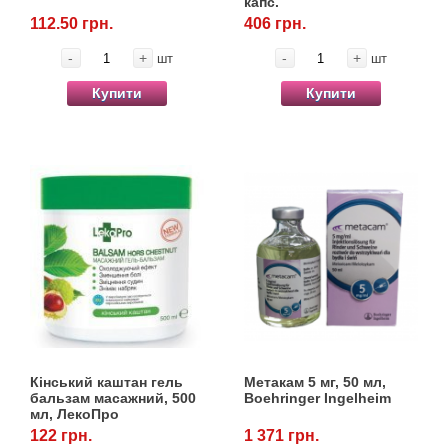
капс.
112.50 грн.
406 грн.
-
+
-
+
шт
шт
Купити
Купити
Кінський каштан гель
Метакам 5 мг, 50 мл,
бальзам масажний, 500
Boehringer Ingelheim
мл, ЛекоПро
122 грн.
1 371 грн.