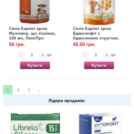
Сила Карпат крем
Сила Карпат крем
Мухомор, що зігріває,
Бджолофіт з
100 мл, ЛекоПро
бджолиною отрутою,
100 мл, ЛекоПро
50 грн.
45.50 грн.
-
+
-
+
шт
шт
Купити
Купити
1
2
3
→
Лідери продажів: