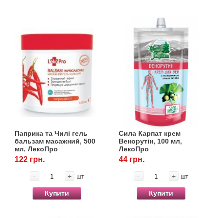
Паприка та Чилі гель
Сила Карпат крем
бальзам масажний, 500
Венорутін, 100 мл,
мл, ЛекоПро
ЛекоПро
122 грн.
44 грн.
-
+
-
+
шт
шт
Купити
Купити