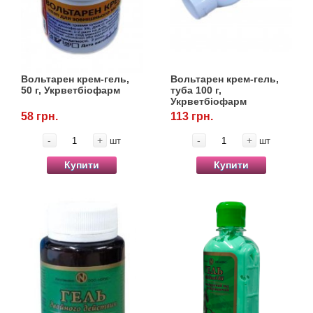
Кігтіточки
Vet Diet Canine Wet – ветеринарні дієти для
собак
Ласощі та корма
Лежаки, будиночки, охолоджуючи
Вольтарен крем-гель,
Вольтарен крем-гель,
коврики
50 г, Укрветбіофарм
туба 100 г,
Укрветбіофарм
58 грн.
113 грн.
Миски, автогодівниці, поїлки
-
+
-
+
шт
шт
Одяг та взуття
Купити
Купити
Перенесення, сумки, клітини
Післяопераційні засоби та витратні
матеріали
Подарункові сертифікати