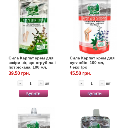
Сила Карпат крем для
Сила Карпат крем для
шкіри ніг, що огрубіла і
суглобів, 100 мл,
потріскана, 100 мл,
ЛекоПро
ЛекоПро
39.50 грн.
45.50 грн.
-
+
-
+
шт
шт
Купити
Купити