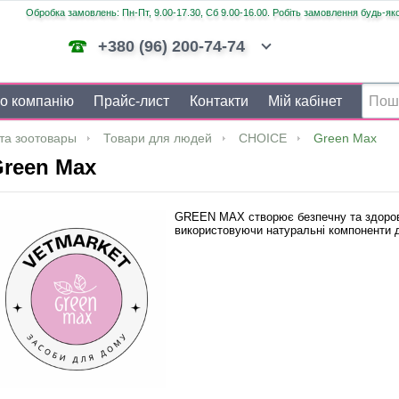
Обробка замовлень: Пн-Пт, 9.00-17.30, Сб 9.00-16.00. Робіть замовлення будь-яко
+380 (96) 200-74-74
о компанію
Прайс-лист
Контакти
Мій кабінет
та зоотовары
Товари для людей
CHOICE
Green Max
reen Max
GREEN MAX створює безпечну та здорову
використовуючи натуральні компоненти 