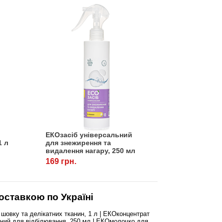
ЕКОзасіб універсальний
1 л
для знежирення та
видалення нагару, 250 мл
169 грн.
оставкою по Україні
овку та делікатних тканин, 1 л | ЕКОконцентрат
ний для відбілювання, 250 мл | ЕКОмолочко для