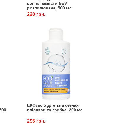
ванної кімнати БЕЗ
розпилювача, 500 мл
220 грн.
я
ЕКОзасіб для видалення
500
плісняви ​​та грибка, 200 мл
295 грн.