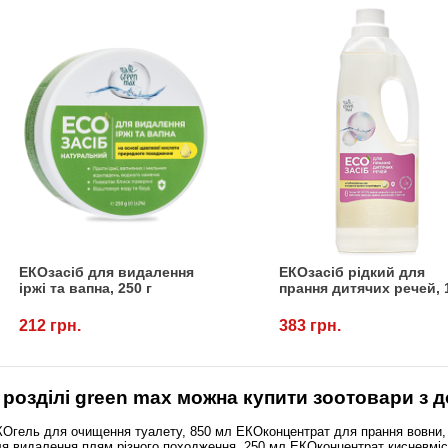
ЕКОзасіб для видалення
ЕКОзасіб рідкий для
іржі та вапна, 250 г
прання дитячих речей, 
212 грн.
383 грн.
 розділі
green max
можна купити зоотовари з д
Огель для очищення туалету, 850 мл ЕКОконцентрат для прання вовни, ш
я видалення плям різного походження, 250 мл ЕКОконцентрат кисневміс