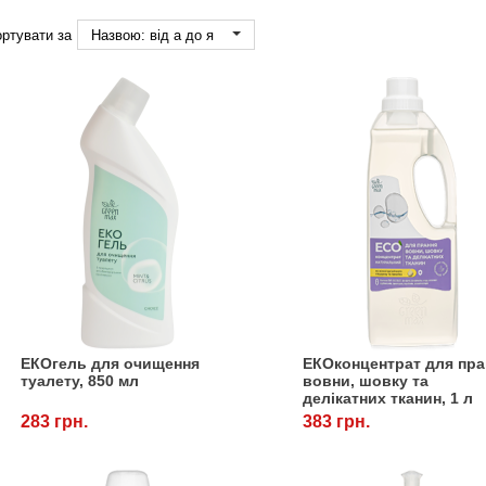
ртувати за
Назвою: від а до я
ЕКОгель для очищення
ЕКОконцентрат для пра
туалету, 850 мл
вовни, шовку та
делікатних тканин, 1 л
283 грн.
383 грн.