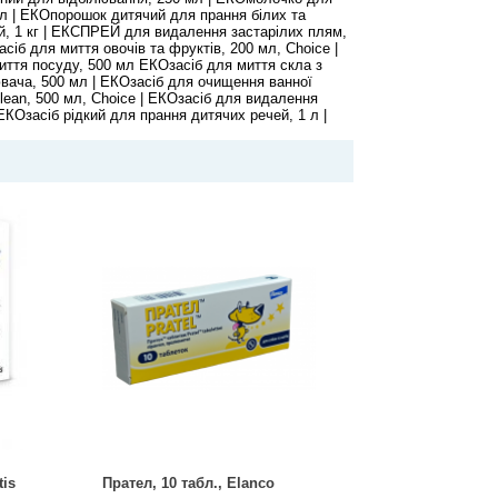
л | ЕКОпорошок дитячий для прання білих та
й, 1 кг | ЕКСПРЕЙ для видалення застарілих плям,
сіб для миття овочів та фруктів, 200 мл, Choice |
иття посуду, 500 мл ЕКОзасіб для миття скла з
вача, 500 мл | ЕКОзасіб для очищення ванної
ean, 500 мл, Choice | ЕКОзасіб для видалення
| ЕКОзасіб рідкий для прання дитячих речей, 1 л |
tis
Прател, 10 табл., Elanco