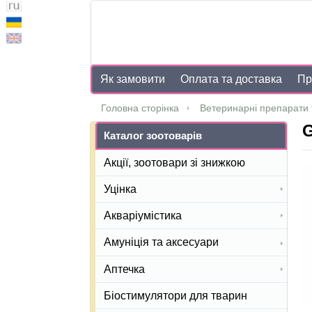
Як замовити
Оплата та доставка
Пр
Головна сторінка
Ветеринарні препарати 
G
Каталог зоотоварів
Акції, зоотовари зі знижкою
Уцінка
Акваріумістика
Амуніція та аксесуари
Аптечка
Біостимулятори для тварин