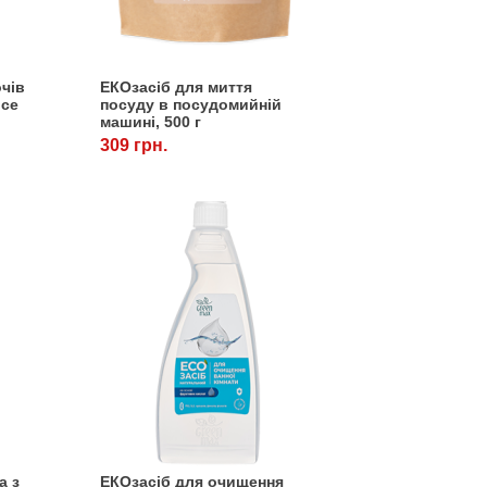
очів
ЕКОзасіб для миття
ice
посуду в посудомийній
машині, 500 г
309 грн.
а з
ЕКОзасіб для очищення