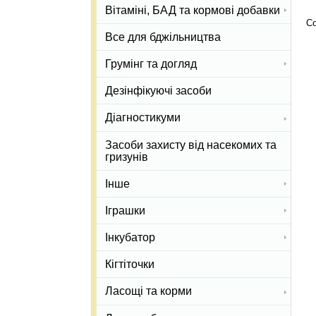
Вітаміні, БАД та кормові добавки
Со
Все для бджільництва
Грумінг та догляд
Дезінфікуючі засоби
Діагностикуми
Засоби захисту від насекомих та
гризунів
Інше
Іграшки
Інкубатор
Кігтіточки
Ласощі та корми