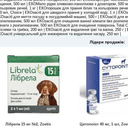
щення, 500 мл | ЕКОМило рідке оливково-ланолінове з дозатором, 500 м
льорових речей, 1 кг | ЕКОпорошок для прання білих та кольорових рече
0 мл, Choice | ЕКОзасіб для швидкого прання у холодній воді, 1 л | ЕКОза
Озасіб для миття посуду в посудомийній машині, 500 г | ЕКОзасіб для м
зпилювачем, 500 мл ЕКОзасіб для очищення ванної кімнати без розпилю
мнати з розпилювачем, 500 мл ЕКОзасіб для очищення поверхонь Total Сl
існяви ​​та грибка, 200 мл | ЕКОзасіб для видалення іржі та вапна, 250 г 
Озасіб універсальний для знежирення та видалення нагару, 250 мл |
Лідери продажів:
Лібрела 15 мг №2, Zoetis
Цитопоінт 40 мг, 1 шт, Zoe