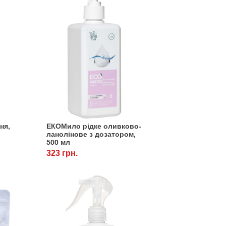
ня,
ЕКОМило рідке оливково-
ланолінове з дозатором,
500 мл
323 грн.