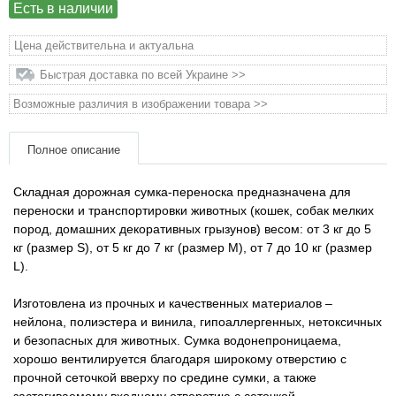
Товары для голубей
Есть в наличии
Цена действительна и актуальна
Товары для грызунов
Быстрая доставка по всей Украине >>
Товары для лошадей
Возможные различия в изображении товара >>
Товары для людей
Полное описание
Хозряд - хозтовары оптом
Складная дорожная сумка-переноска предназначена для
переноски и транспортировки животных (кошек, собак мелких
пород, домашних декоративных грызунов) весом: от 3 кг до 5
Популярные зоотовары
кг (размер S), от 5 кг до 7 кг (размер M), от 7 до 10 кг (размер
L).
Архив / Снято с производства
Изготовлена ​​из прочных и качественных материалов –
нейлона, полиэстера и винила, гипоаллергенных, нетоксичных
и безопасных для животных. Сумка водонепроницаема,
хорошо вентилируется благодаря широкому отверстию с
прочной сеточкой вверху по средине сумки, а также
застегиваемому входному отверстию с сеточкой.