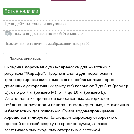
Товары для голубей
Есть в наличии
Товары для грызунов
Цена действительна и актуальна
Товары для лошадей
Быстрая доставка по всей Украине >>
Возможные различия в изображении товара >>
Товары для людей
Полное описание
Хозряд - хозтовары оптом
Складная дорожная сумка-переноска для животных с
рисунком "Жирафы". Предназначена для переноски и
Популярные зоотовары
транспортировки животных (кошек, собак мелких пород,
домашних декоративных грызунов) весом: от 3 до 5 кг (размер
S), от 5 до 7 кг (размер M), от 7 до 10 кг (размер L).
Архив / Снято с производства
Изготовлена ​​из прочных и качественных материалов –
нейлона, полиэстера и винила, гипоаллергенных, нетоксичных
и безопасных для животных. Сумка водонепроницаема,
хорошо вентилируется благодаря широкому отверстию с
прочной сеточкой вверху по средине сумки, а также
застегиваемому входному отверстию с сеточкой.