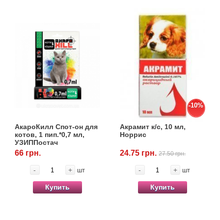
-10%
АкароКилл Спот-он для
Акрамит к/с, 10 мл,
котов, 1 пип.*0,7 мл,
Норрис
УЗИППостач
66 грн.
24.75 грн.
27.50 грн.
-
+
-
+
шт
шт
Купить
Купить