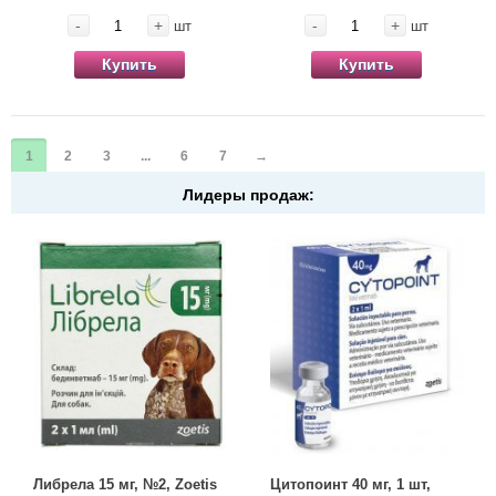
-
+
-
+
шт
шт
Купить
Купить
1
2
3
...
6
7
→
Лидеры продаж:
Либрела 15 мг, №2, Zoetis
Цитопоинт 40 мг, 1 шт,