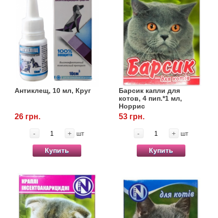
Антиклещ, 10 мл, Круг
Барсик капли для
котов, 4 пип.*1 мл,
Норрис
26 грн.
53 грн.
-
+
-
+
шт
шт
Купить
Купить