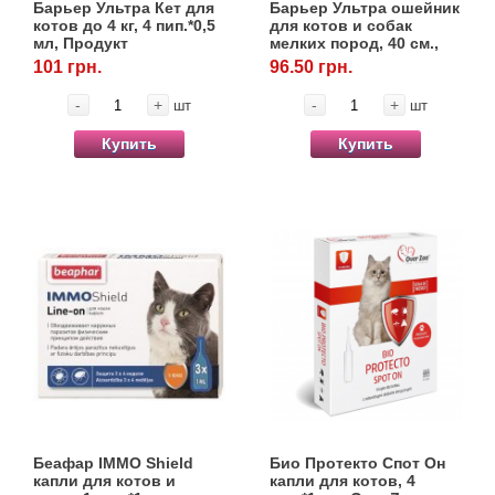
Барьер Ультра Кет для
Барьер Ультра ошейник
котов до 4 кг, 4 пип.*0,5
для котов и собак
мл, Продукт
мелких пород, 40 см.,
Продукт
101 грн.
96.50 грн.
-
+
-
+
шт
шт
Купить
Купить
Беафар IMMO Shield
Био Протекто Спот Он
капли для котов и
капли для котов, 4