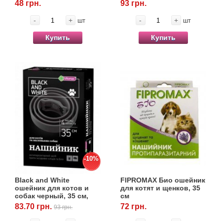
Vitomax
48 грн.
93 грн.
Товары для грызунов
-
+
-
+
шт
шт
Купить
Купить
Товары для лошадей
Товары для людей
Хозряд - хозтовары оптом
Популярные зоотовары
Архив / Снято с производства
-10%
Black and White
FIPROMAX Био ошейник
ошейник для котов и
для котят и щенков, 35
собак черный, 35 см,
см
Vitomax
83.70 грн.
72 грн.
93 грн.