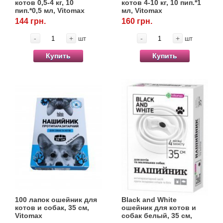
Когтиточки
котов 0,5-4 кг, 10
котов 4-10 кг, 10 пип.*1
Vet Diet Canine Wet – ветеринарные диеты
пип.*0,5 мл, Vitomax
мл, Vitomax
для собак
144 грн.
160 грн.
Лакомство и корма
-
+
-
+
шт
шт
Лежаки, домики, охлаждая коврики
Купить
Купить
Миски, автокормушки, поилки
Одежда и обувь
Переноски, сумки, клетки
Послеоперационные средства и
расходные материалы
Подарочные сертификаты
100 лапок ошейник для
Black and White
котов и собак, 35 см,
ошейник для котов и
Товары для голубей
Vitomax
собак белый, 35 см,