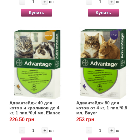
-
+
-
+
шт
шт
Купить
Купить
Адвантейдж 40 для
Адвантейдж 80 для
котов и кроликов до 4
котов от 4 кг, 1 пип.*0,8
кг, 1 пип.*0,4 мл, Elanco
мл, Bayer
226.50 грн.
253 грн.
-
+
-
+
шт
шт