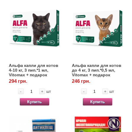
Альфа капли для котов
Альфа капли для котов
4-10 кг, 3 пип.*1 мл,
до 4 кг, 3 пип.*0,5 мл,
Vitomax + подарок
Vitomax + подарок
ошейник Black&White 35
ошейник Black&White 35
294 грн.
246 грн.
см
см
-
+
-
+
шт
шт
Купить
Купить