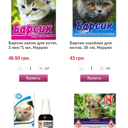
Барсик капли для котят,
Барсик ошейник для
2 пип.*1 мл, Норрис
котов, 35 см, Норрис
46.50 грн.
43 грн.
-
+
-
+
шт
шт
Купить
Купить