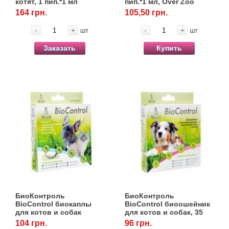
котят, 1 пип.*1 мл
пип.*1 мл, Over Zoo
164 грн.
105,50 грн.
-
+
-
+
шт
шт
Заказать
Купить
БиоКонтроль
БиоКонтроль
BioControl биокаплы
BioControl биоошейник
для котов и собак
для котов и собак, 35
мелких пород, 4 пип.*0,5
см, Modes
104 грн.
96 грн.
мл, Modes