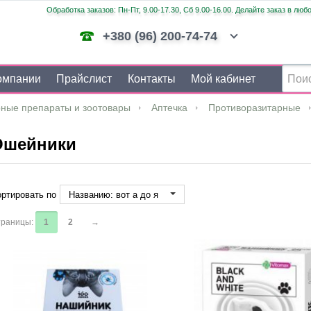
Обработка заказов: Пн-Пт, 9.00-17.30, Сб 9.00-16.00. Делайте заказ в люб
+380 (96) 200-74-74
омпании
Прайслист
Контакты
Мой кабинет
ные препараты и зоотовары
Аптечка
Противоразитарные
Ошейники
ртировать по
Названию: вот а до я
раницы:
1
2
→