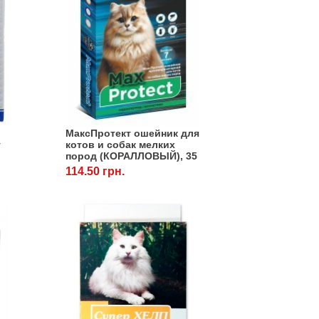
МаксПротект ошейник для
т
котов и собак мелких
пород (КОРАЛЛОВЫЙ), 35
см
114.50 грн.