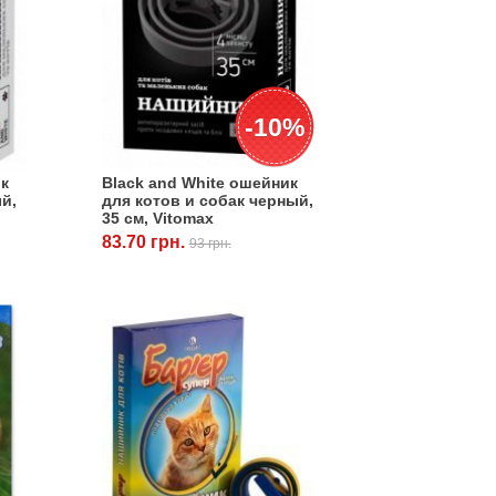
-10%
ик
Black and White ошейник
ый,
для котов и собак черный,
35 см, Vitomax
83.70 грн.
93 грн.