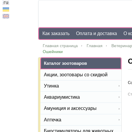
Как заказать
Оплата и доставка
О к
Главная страница
Главная
Ветеринар
Ошейники
Каталог зоотоваров
Акции, зоотовары со скидкой
Со
Утинка
Ст
Аквариумистика
Амуниция и аксессуары
Аптечка
Биостимуляторы для животных