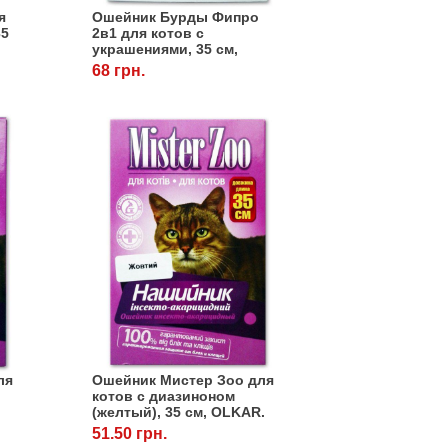
я
Ошейник Бурды Фипро
35
2в1 для котов с
украшениями, 35 см,
OLKAR. (Олкар)
68 грн.
ля
Ошейник Мистер Зоо для
котов с диазиноном
(желтый), 35 см, OLKAR.
(Олкар)
51.50 грн.