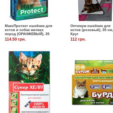
МаксПротект ошейник для
Оптимум ошейник для
котов и собак мелких
котов (розовый), 35 см
пород (ОРАНЖЕВЫЙ), 35
Круг
см
114.50 грн.
112 грн.