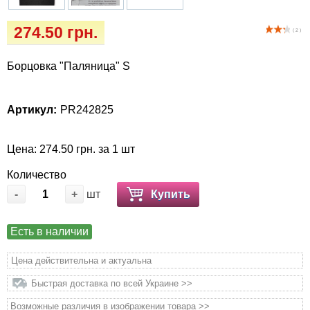
Кігтіточки
Vet Diet Canine Wet - ветеринарные диеты
274.50 грн.
для собак
( 2 )
Ласощі та корма
Борцовка "Паляница" S
Лежаки, будиночки, охолоджуючи
килимки
Артикул:
PR242825
Миски, автогодівниці, поілки
Цена: 274.50 грн. за 1 шт
Одяг та взуття
Количество
Переноски, сумки, клітки
-
+
шт
Купить
Післяопераційні засоби та витратні
Есть в наличии
матеріали
Цена действительна и актуальна
Подарункові сертифікати
Быстрая доставка по всей Украине >>
Возможные различия в изображении товара >>