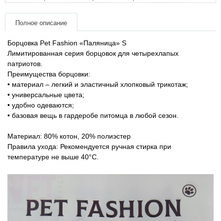
Товари для голубів
Полное описание
Товари для гризунів
Борцовка Pet Fashion «Паляница» S
Лимитированная серия борцовок для четырехлапых
Товары для лошадей
патриотов.
Преимущества борцовки:
Товары для людей
• материал – легкий и эластичный хлопковый трикотаж;
• универсальные цвета;
Хозряд - хозтовары оптом
• удобно одеваются;
• базовая вещь в гардеробе питомца в любой сезон.
Популярные зоотовары
Материал: 80% котон, 20% полиэстер
Правила ухода: Рекомендуется ручная стирка при
Архив / Снято с производства
температуре не выше 40°C.