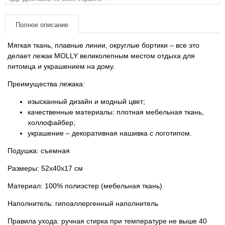
Товари для голубів
Полное описание
Товари для гризунів
Мягкая ткань, плавные линии, округлые бортики – все это
Товары для лошадей
делает лежак MOLLY великолепным местом отдыха для
питомца и украшением на дому.
Товары для людей
Преимущества лежака:
изысканный дизайн и модный цвет;
Хозряд - хозтовары оптом
качественные материалы: плотная мебельная ткань,
холлофайбер;
Популярные зоотовары
украшение – декоративная нашивка с логотипом.
Подушка: съемная
Архив / Снято с производства
Размеры: 52x40x17 см
Материал: 100% полиэстер (мебельная ткань)
Наполнитель: гипоаллергенный наполнитель
Правила ухода: ручная стирка при температуре не выше 40