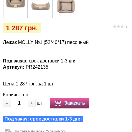
Кігтіточки
Vet Diet Canine Wet - ветеринарные диеты
для собак
Ласощі та корма
1 287 грн.
( 0 )
Лежаки, будиночки, охолоджуючи
килимки
Лежак MOLLY №1 (52*40*17) песочный
Миски, автогодівниці, поілки
Под заказ:
срок доставки 1-3 дня
Артикул:
PR242135
Одяг та взуття
Переноски, сумки, клітки
Цена 1 287 грн. за 1 шт
Количество
Післяопераційні засоби та витратні
-
+
шт
Заказать
матеріали
Под заказ: срок доставки 1-3 дня
Подарункові сертифікати
Доставка по всей Украине >>