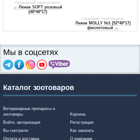
Предыдущий товар раздела:
← Лежак SOFT розовый
(48*48*17)
следующий товар раздела:
Лежак MOLLY №1 (52*40*17)
фиолетовый →
Мы в соцсетях
Каталог зоотоваров
Ветеринарные препараты и
зоотовары
Корзина
Войти, авторизация
Регистрация
Вы смотрели
Как заказать
Оплата и доставка
О компании