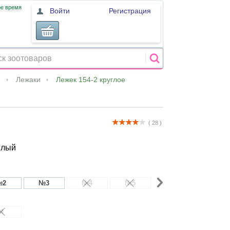
ое время
Войти
Регистрация
и
Лежаки
Лежек 154-2 круглое
( 28 )
глый
№2
№3
№4
№5
№6
№7
M