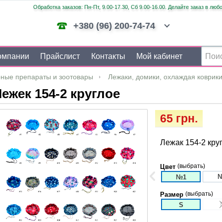
Обработка заказов: Пн-Пт, 9.00-17.30, Сб 9.00-16.00. Делайте заказ в люб
+380 (96) 200-74-74
омпании
Прайслист
Контакты
Мой кабинет
ные препараты и зоотовары
Лежаки, домики, охлаждая коврик
ежек 154-2 круглое
65 грн.
Лежак 154-2 кру
(выбрать)
Цвет
№1
(выбрать)
Размер
S