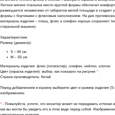
Уютное мягкое спальное место круглой формы обеспечит комфорт
размещается независимо от габаритов жилой площади и создает ую
формы с бортиками с флисовым наполнением. На дне противоскол
материалы изделия – плюш, флис и олефин хорошо сохраняют теп
стиральной машине).
Характеристики:
Размер (диаметр):
S – 40 см
M – 55 см
Материалы изделия: флис (полиэстер), олефин, нейлон, хлопок.
Цвет (окраска изделия): выбор, как показано на рисунке
*
.
Страна-производитель: Китай
Перед добавлением в корзину выберите цвет и размер изделия (S 
изображениях.
*
- Пожалуйста, учтите, что монитор может не передавать оттенки 
как вы могли бы увидеть его в этом виде перед собой. Изображе
цвета/окраски изделия.