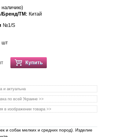
 наличию)
/Бренд/ТМ:
Китай
и
№1/S
1 шт
шт
Купить
а и актуальна
вка по всей Украине >>
я в изображении товара >>
к и собак мелких и средних пород). Изделие
енте.