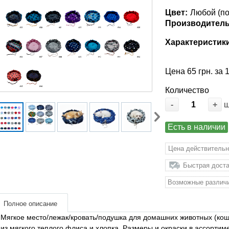
Цвет:
Любой (по
Производитель
Характеристик
Цена 65 грн. за 
Количество
-
+
Есть в наличии
Цена действительн
Быстрая доста
Возможные различи
Полное описание
Мягкое место/лежак/кровать/подушка для домашних животных (коше
из мягкого теплого флиса и хлопка. Размеры и окраски в ассортим