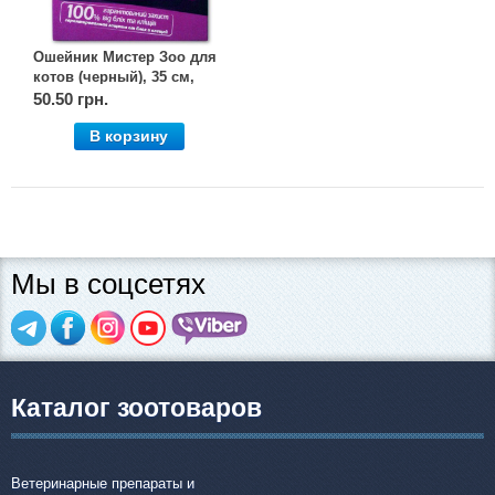
Ошейник Мистер Зоо для
котов (черный), 35 см,
OLKAR. (Олкар)
50.50 грн.
В корзину
Мы в соцсетях
Каталог зоотоваров
Ветеринарные препараты и