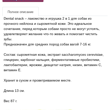
Товары для голубей
Полное описание
Товары для грызунов
Dental snack – лакомство и игрушка 2 в 1 для собак из
прочного нейлона и сыромятной кожи. Это идеальное
Товары для лошадей
сочетание, перед которым собаки просто не могут устоять,
удовлетворяет желание что-то жевать и помогает чистить
зубы.
Товары для людей
Предназначен для средних пород собак вагой 7-16 кг.
Хозряд - хозтовары оптом
Состав: сыромятная кожа, экстракт saccharomyces cerevisiae,
глицерин, карбонат кальция, ферментативные пробиотики,
Популярные зоотовары
лактобактерии, жрожжи, диацетат натрия, низин, витамин С,
витамин Е.
Архив / Снято с производства
Хранит в сухом и проветриваемом месте.
Длина 13 см.
Вес 87 г.