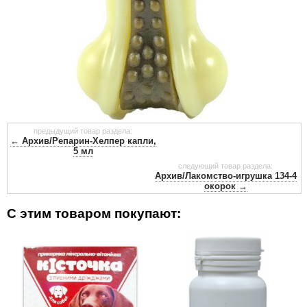
предыдущий товар раздела:
← Архив/Репарин-Хелпер капли,
5 мл
следующий товар раздела:
Архив/Лакомство-игрушка 134-4
окорок →
С этим товаром покупают: