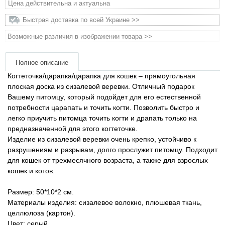
Цена действительна и актуальна
Товары для голубей
Быстрая доставка по всей Украине >>
Товары для грызунов
Возможные различия в изображении товара >>
Товары для лошадей
Полное описание
Когтеточка/царапка/царапка для кошек – прямоугольная
Товары для людей
плоская доска из сизалевой веревки. Отличный подарок
Вашему питомцу, который подойдет для его естественной
Хозряд - хозтовары оптом
потребности царапать и точить когти. Позволить быстро и
легко приучить питомца точить когти и драпать только на
предназначенной для этого когтеточке.
Популярные зоотовары
Изделие из сизалевой веревки очень крепко, устойчиво к
разрушениям и разрывам, долго прослужит питомцу. Подходит
Архив / Снято с производства
для кошек от трехмесячного возраста, а также для взрослых
кошек и котов.
Размер: 50*10*2 см.
Материалы изделия: сизалевое волокно, плюшевая ткань,
целлюлоза (картон).
Цвет: серый.