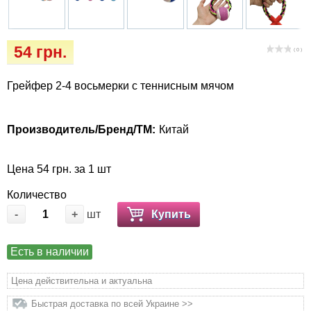
Кігтіточки
Vet Diet Canine Wet - ветеринарные диеты
для собак
Ласощі та корма
54 грн.
( 0 )
Лежаки, будиночки, охолоджуючи
Грейфер 2-4 восьмерки с теннисным мячом
килимки
Миски, автогодівниці, поілки
Производитель/Бренд/ТМ:
Китай
Одежда и обувь
Цена 54 грн. за 1 шт
Переноски, сумки, клетки
Количество
-
+
шт
Купить
Послеоперационные средства и
расходные материалы
Есть в наличии
Цена действительна и актуальна
Подарочные сертификаты
Быстрая доставка по всей Украине >>