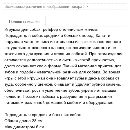
Товары для голубей
Возможные различия в изображении товара >>
Товары для грызунов
Полное описание
Игрушка для собак грейфер с теннисным мячом.
Товары для лошадей
Подходит для собак средних и больших пород. Канат и
наружная часть мячика изготовлены из высококачественного
Товары для людей
натурального тканевого хлопка, экологически чистого и не
токсичного для кусания и жевания собакой. При этом изделие
отличается долговечностью и очень высокой прочностью,
Хозряд - хозтовары оптом
долго сохраняет свою форму. Тканый материал приятен для
зубов и подобен жевательной резинке для собаки. Во время
Популярные зоотовары
игры с этой игрушкай она избавляет зубы и десна собаки от
зуда, особенно у щенков, очищает и удаляет зубной камень,
обеспечивает рост и укрепление зубов, укрепляет мышцы
Архив / Снято с производства
челюсти. Позволит избежать разрушения и разгрызания
питомцем различной домашней мебели и оборудования.
Подходит для средних и больших собак.
Общая длина 28 см.
Мяч диаметром 6 см.