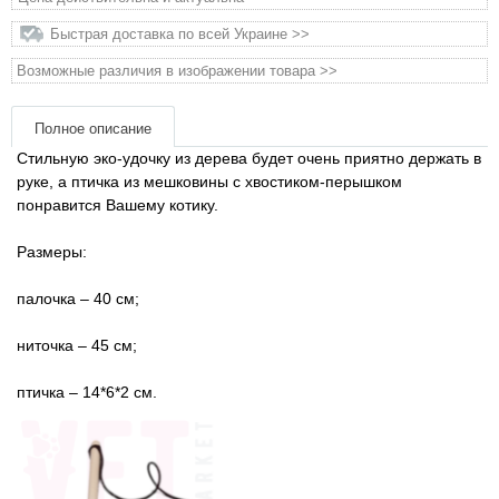
Товари для голубів
Быстрая доставка по всей Украине >>
Товари для гризунів
Возможные различия в изображении товара >>
Товары для лошадей
Полное описание
Стильную эко-удочку из дерева будет очень приятно держать в
Товары для людей
руке, а птичка из мешковины с хвостиком-перышком
понравится Вашему котику.
Хозряд - хозтовары оптом
Размеры:
Популярные зоотовары
палочка – 40 см;
ниточка – 45 см;
Архив / Снято с производства
птичка – 14*6*2 см.