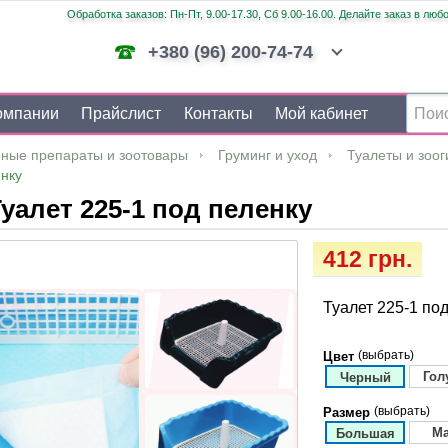
Обработка заказов: Пн-Пт, 9.00-17.30, Сб 9.00-16.00. Делайте заказ в люб
+380 (96) 200-74-74
омпании
Прайслист
Контакты
Мой кабинет
ные препараты и зоотовары
Груминг и уход
Туалеты и зоог
енку
уалет 225-1 под пеленку
412 грн.
Туалет 225-1 по
(выбрать)
Цвет
Гол
Черный
(выбрать)
Размер
М
Большая