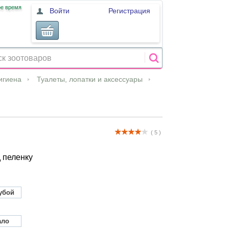
ое время
Войти
Регистрация
игиена
Туалеты, лопатки и аксессуары
( 5 )
д пеленку
убой
ало