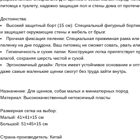
питомца к туалету, надежно защищая пол и стены дома от протечек
Достоинства:
Высокий защитный борт (15 см): Специальный фигурный бортик
и защищает окружающие стены и мебель от брызг.
Прочная фиксация пеленки: Специальная прижимная рама или с
пеленку на дне поддона. Ваш питомец не сможет совать, рвать или
Гигиеничность и сухие лапки: Конструкция лотка препятствует п
влагой, сохраняя шерсть чистой и сухой.
Эргономичный дизайн: Лоток имеет устойчивое основание и оп
даже самые маленькие щенки смогут без труда зайти внутрь.
Назначение: Для щенков, собак малых и миниатюрных пород
Материал: Высококачественный нетоксичный пласты
Размерная сетка на выбор:
Малый: 41×41×15 см
Большой: 51×45×15 см
Страна-производитель: Китай