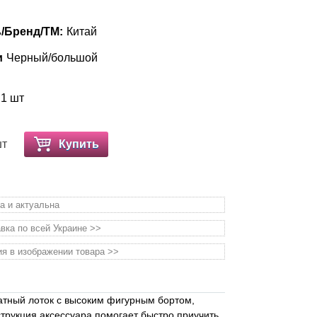
/Бренд/ТМ:
Китай
и
Черный/большой
 1 шт
шт
Купить
а и актуальна
вка по всей Украине >>
я в изображении товара >>
атный лоток с высоким фигурным бортом,
трукция аксессуара помогает быстро приучить