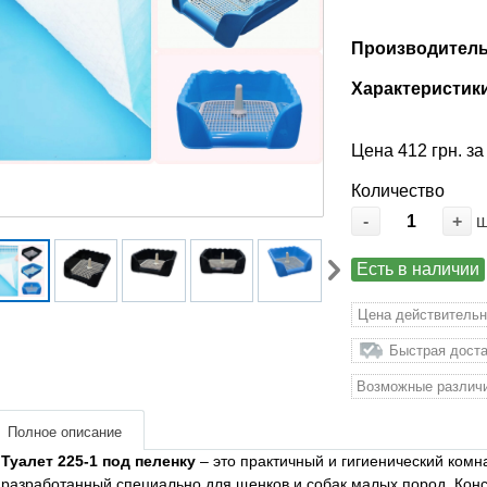
Производитель
Характеристик
Цена 412 грн. за
Количество
-
+
Есть в наличии
Цена действительн
Быстрая доста
Возможные различи
Полное описание
Туалет 225-1 под пеленку
– это практичный и гигиенический комн
разработанный специально для щенков и собак малых пород. Конс