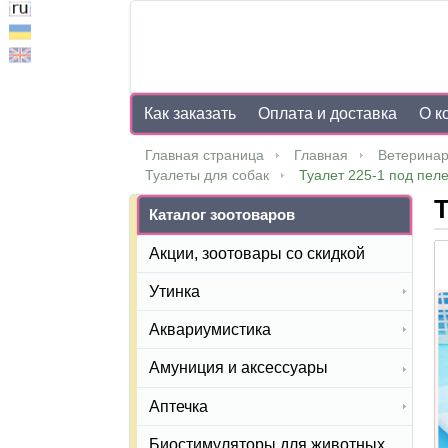
Как заказать
Оплата и доставка
О к
Главная страница
Главная
Ветеринар
Туалеты для собак
Туалет 225-1 под пел
Т
Каталог зоотоваров
Акции, зоотовары со скидкой
Утинка
Аквариумистика
Амуниция и аксессуары
Аптечка
Биостимуляторы для животных