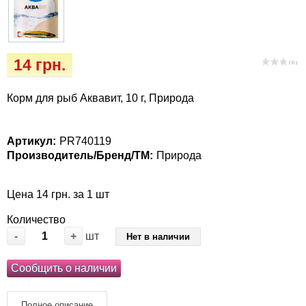
Кігтіточки
Vet Diet Canine Wet - ветеринарные диеты
для собак
Ласощі та корма
14 грн.
( 0 )
Лежаки, будиночки, охолоджуючи
килимки
Корм для рыб Аквавит, 10 г, Природа
Миски, автогодівниці, поілки
Артикул:
PR740119
Производитель/Бренд/ТМ:
Природа
Одяг та взуття
Переноски, сумки, клітки
Цена 14 грн. за 1 шт
Количество
Послеоперационные средства и
-
+
шт
Нет в наличии
расходные материалы
Сообщить о наличии
Подарочные сертификаты
Полное описание