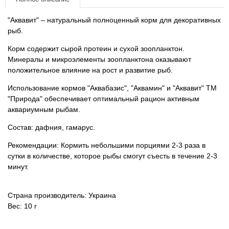
Товары для голубей
"Аквавит" – натуральный полноценный корм для декоративных
Товары для грызунов
рыб.
Корм содержит сырой протеин и сухой зоопланктон.
Товары для лошадей
Минералы и микроэлементы зоопланктона оказывают
положительное влияние на рост и развитие рыб.
Товары для людей
Использование кормов "Аквабазис", "Аквамин" и "Аквавит" ТМ
"Природа" обеспечивает оптимальный рацион активным
Хозряд - хозтовары оптом
аквариумным рыбам.
Состав: дафния, гамарус.
Популярные зоотовары
Рекомендации: Кормить небольшими порциями 2-3 раза в
сутки в количестве, которое рыбы смогут съесть в течение 2-3
Архив / Снято с производства
минут.
Страна производитель: Украина
Вес: 10 г