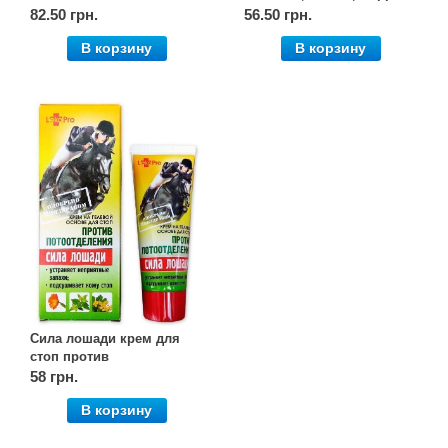
82.50 грн.
56.50 грн.
В корзину
В корзину
Сила лошади крем для
стоп против
потоотделения, 75 мл,
58 грн.
ЛекоПро
В корзину